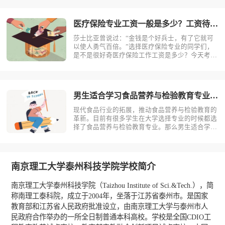
为大家带来全面介绍。首先，我们先明确一个概
念，医疗保险是什么？医疗保险，是指以保险合同
约定的医疗行为的发生为给付保险金条件，?
医疗保险专业工资一般是多少？工资待遇好吗？
莎士比亚曾说过：“金钱是个好兵士，有了它就可
以使人勇气百倍。”选择医疗保险专业的同学们，
是不是很好奇医疗保险工作工资是多少？今天考动
力小编就为大家带来全面介绍。医疗保险专业不同
岗位薪资状况小编根据医疗保险专业就业方向整理
了一些资料，供同学们参考。1.保险销售一线城
市：6000-15000二线城市：?
男生适合学习食品营养与检验教育专业吗？
现代食品行业的拓展，推动食品营养与检验教育的
革新。目前有很多学生在大学选择专业的时候都选
择了食品营养与检验教育专业。那么男生适合学习
食品营养与检验教育吗？相信不少人对此存有疑
问，今天考动力小编就为大家带来全面介绍。首
先，我们先明确一个概念，食品营养与检验教育是
什么？食品营养与检验教育主要研究食品科?
南京理工大学泰州科技学院学校简介
南京理工大学泰州科技学院（Taizhou Institute of Sci.&Tech.），简
称南理工泰科院，成立于2004年，坐落于江苏省泰州市。是国家
教育部和江苏省人民政府批准设立，由南京理工大学与泰州市人
民政府合作举办的一所全日制普通本科高校。学校是全国CDIO工