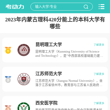
2023年内蒙古理科420分能上的本科大学有
哪些
昆明理工大学
了解更多
昆明理工大学（Kunming University of Science
and Technology），是“中西部高校基础能力建设
工程”、国家建设高水平大学公派研究生项目，学
校由原昆明理工大学与原云南工业大学于合并组
建。原昆明理工大学创建于1954年，时名昆明工
学院，1995年更名为昆明理工大学。原云南工业
江苏师范大学
了解更多
大学创建于1974年，时名云南工学院，1994年更
江苏师范大学（Jiangsu Normal University），坐
名为云南工业大学，历史起点可追溯到清宣统二
落于江苏省徐州市，教育部与江苏省人民政府共
年（1910年）。1999年，两校合并组建成新昆明
建高校，是江苏高水平大学建设高峰计划B类建
理工大学。2004年，云南省分析测试中心并入。
设高校，学校前身是1952年创办的苏南军区转业
目前学校总体占地面积3915亩。
干部文化速成学校。1956年成立江苏省中学师资
训练班。1957年成立江苏师范专科学校。1959年
西安医学院
了解更多
与徐州师范专科学校合并，成立徐州师范学院，