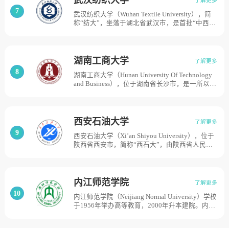
学，学校总占地面积1624亩。
个分校区分别位于大连市和本溪，占地面积1040
7
武汉纺织大学（Wuhan Textile University），简
余亩。
称“纺大”，坐落于湖北省武汉市，是首批“中西部
高校基础能力建设工程”建设高校、教育部“卓越
工程师教育培养计划”实施高校、湖北省“国内一
流学科”建设高校。武汉纺织大学初建于1958
年，始称武汉纺织工学院，是原中国纺织工业部
湖南工商大学
了解更多
所属的行业院校；1998年经中国国家教育管理体
8
湖南工商大学（Hunan University Of Technology
制调整，划转为湖北省管理；1999年更名为武汉
and Business），位于湖南省长沙市，是一所以经
科技学院；2002年湖北省对外贸易学校并入；
济学、管理学为主，涵盖经、管、工、理、法、
2010年更名为武汉纺织大学；2011年湖北财经高
文、艺等学科的省属全日制普通高等学校，学校
等专科学校并入武汉纺织大学，目前学校占地面
源起于1949年12月成立的长沙市军管会贸易处干
积为2000亩。
部训练班，1994年经原国家教委批准，由湖南省
西安石油大学
了解更多
商业管理干部学院和湖南商业高等专科学校合并
9
西安石油大学（Xi’an Shiyou University），位于
成立湖南商学院。2013年，学校成为硕士学位授
陕西省西安市，简称“西石大”，由陕西省人民政
予权单位。2019年6月，更名为湖南工商大学，
府与中国石油天然气集团公司、中国石油化工集
学校占地1432亩。
团公司、中国海洋石油总公司国家三大石油公司
共建，是陕西省省属高水平大学、中国政府奖学
金来华留学生自主招生院校，学校肇始于1951年
内江师范学院
了解更多
创立的西北石油工业专科学校；1958年，升格为
10
内江师范学院（Neijiang Normal University）学校
西安石油学院；1969年，学院改厂停办；1980
于1956年举办高等教育，2000年升本建院。内江
年，西安石油学院恢复重建；2000年，由中国石
师范高等专科学校的前身是1956年由教育部核准
油天然气集团公司所属划转为中央与地方共建、
创办的四川省初中师资训练班。1952年，更名为
以陕西省人民政府管理为主；2003年，更名为西