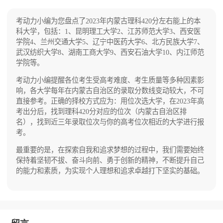
内江师范学校。内江师范学院是四川省人民政府
安石油大学；2007年，在教育部本科教学工作水
举办，四川省教育厅主管的全日制普通本科高等
平评估中获得优秀；2010年，获得“推荐优秀应
院校。截至2020年12月，学校占地3115亩。
届本科毕业生免试攻读硕士学位研究生院校”资
考动力小编为您盘点了2023年内蒙古理科420分左右能上的本
格； 2018年，成为博士学位授权单位，学校雁
科大学，包括：1、昆明理工大学2、江苏师范大学3、西安医
塔、明德、鄠邑三个校区占地2078亩。
学院4、兰州交通大学5、辽宁中医药大学6、北方民族大学7、
武汉纺织大学8、湖南工商大学9、西安石油大学10、内江师范
学院等。
考动力小编提醒各位考生受高考难度、考生质量等多种因素影
响，各大学每年在内蒙古自治区的录取分数线变动较大，不可
直接参考。正确的择校方式应为：用位次选大学，在2023年高
考出分后，找到理科420分对应的位次（内蒙古自治区排
名），找到近三年录取位次与你的高考位次相近的大学进行报
考。
最重要的是，在探索自我和追求梦想的过程中，我们需要始终
保持着坚韧不拔、奋斗向前、勇于创新的精神，不断提升自己
的能力和素质，为实现个人理想和追求卓越打下坚实的基础。