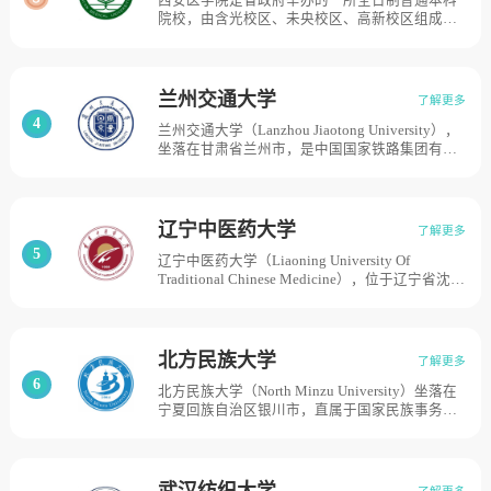
西安医学院是省政府举办的一所全日制普通本科
是当时苏北地区唯一的本科高校。1981年成为全
院校，由含光校区、未央校区、高新校区组成。
国首批硕士学位授予单位。1996年学校更名为徐
学校前身是创建于1951年的陕西省卫生技术学
州师范大学。1999年原煤炭部所属的徐州工业学
校。1959年改名为陕西省西安卫生学校，并在此
校并入。2011年学校更名为江苏师范大学。2017
基础上成立陕西省卫生干部进修学院。1994年国
年，学校成为江苏省省级博士立项建设单位，目
家教委批准成立陕西医学高等专科学校。2006年
前学校总体占地面积2457亩。
兰州交通大学
了解更多
2月经教育部批准，升格为本科院校，更名为西安
4
兰州交通大学（Lanzhou Jiaotong University），
医学院，目前学校总体占地面积1140亩。
坐落在甘肃省兰州市，是中国国家铁路集团有限
公司、国家铁路局与甘肃省人民政府省部共建高
校 ，教育部“卓越工程师教育培养计划”入选高
校，教育部“深化创新创业教育改革示范学校”，
教育部“中西部教育振兴计划”支持高校，甘肃省
辽宁中医药大学
了解更多
高水平大学和“一流学科”建设高校，学校的历史
5
辽宁中医药大学（Liaoning University Of
渊源可追溯至1896年成立的山海关北洋铁路官学
Traditional Chinese Medicine），位于辽宁省沈阳
堂和1909年成立的北京铁路管理传习所，于1958
市，是中药新药临床试验关键技术及平台研究建
年5月由唐山铁道学院（现西南交通大学）、北京
设单位、国家中医临床研究基地，为“丝绸之路”
铁道学院（现北京交通大学）的主干系科成建制
中国政府奖学金项目委托培养高校、孔子学院奖
迁兰组建而成。1959年6月学校在全路高等学校
学金接收院校，辽宁中医药大学创建于1958年，
内被铁道部确定为重点高校，1961年4月学校被
北方民族大学
了解更多
时名辽宁中医学院，是辽宁省委批准，由辽宁省
列为铁道部重点高等院校。2000年实行“中央与
6
北方民族大学（North Minzu University）坐落在
中医进修学校（1955年）、辽宁省中医医院
地方共建、以地方政府管理为主”的体制。2003
宁夏回族自治区银川市，直属于国家民族事务委
（1956年）合并组建的中医药本科院校。2000
年经教育部批准，由“兰州铁道学院”更名为“兰州
员会，是一所综合性民族类普通高等院校，是国
年，辽宁卫生职工医学院并入学校。2006年经教
交通大学”，目前学校总体占地面积1564亩。
家民委和教育部、中国科学院、宁夏回族自治区
育部批准，学校更名为辽宁中医药大学。2013年
人民政府共建高校，学校前身是西北第二民族学
经辽宁省批准，学校增具辽宁省中医药科学院名
院，始建于1984年，2008年更名为北方民族大
称，学校设有一校三区，主校区位于沈阳市，两
武汉纺织大学
了解更多