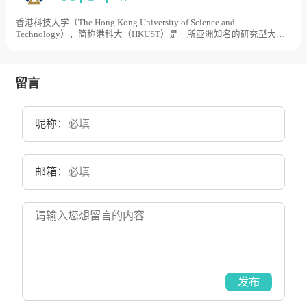
校总体占地面积2500亩。
香港科技大学（The Hong Kong University of Science and
Technology），简称港科大（HKUST）是一所亚洲知名的研究型大
学，香港科技大学是香港政府为配合1980年代经济结构转型需要而创
办的香港第三所大学。1986年9月，香港科技大学筹备委员会成立。
1991年10月，香港科技大学举行开幕典礼。2007年1月，香港科技大
学霍英东研究院成立。2019年9月，香港科技大学（广州）获批筹建。
留言
目前学校总体占地面积900亩。
昵称：
邮箱：
发布