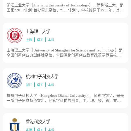
2000年，河北轻工业管理学校并入燕山大学。目前学校总体占地面积
4000亩。
浙江工业大学（Zhejiang University of Technology），简称浙工大，是
国家“2011计划”首批牵头高校，“111计划”，学校始建于1953年，其前
身可以追溯到1910年创立的浙江中等工业学堂，先后经历了杭州化工
学校、浙江化工专科学校、浙江化工学院、浙江工学院和浙江工业大
学等发展阶段。1994年、1999年和2001，浙江省经济管理干部学院、
杭州船舶工业学校和浙江建材工业学校陆续并入浙江工业大学。2009
上海理工大学
年6月，浙江省人民政府和教育部签订共建协议，学校进入省部共建高
上海
理工
本科
校行列。2013年5月，学校成为国家“2011计划”首批认定的14家协同创
新中心牵头高校之一。目前学校总体占地面积3550亩。
上海理工大学（University of Shanghai for Science and Technology）是
全国创新创业典型经验高校、全国深化创新创业教育改革示范高校，
学校源于1906年创办的沪江大学和1907年创办的德文医工学堂。20世
纪50年代初，原沪江大学和原国立上海高级机械职业学校分别改建为
上海机械学院（1994年更名为华东工业大学）和上海机械高等专科学
校，1996年两校合并组建上海理工大学。1998年学校由原国家机械工
杭州电子科技大学
业部转入上海市管理。目前学校总体占地面积1000亩。
浙江
理工
本科
杭州电子科技大学（Hangzhou Dianzi University），简称“杭电”，是是
一所电子信息特色突出，经管学科优势明显，工、理、经、管、文、
法、艺等多学科相互渗透的教学研究型大学，学校始创于1956年，初
名杭州航空工业财经学校，而后历经杭州航空工业学校、浙江电机专
科学校、浙江机械工业学校、杭州无线电工业管理学校、杭州无线电
工业学校等时期，1980年经国务院批准改建为杭州电子工业学院，先
香港科技大学
后隶属于机械工业部、电子工业部和信息产业部等中央部委，2003年
香港
理工
本科
原杭州出版学校整体并入，2004年更名为杭州电子科技大学。目前学