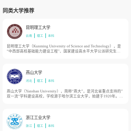
同类大学推荐
昆明理工大学
云南
理工
本科
昆明理工大学（Kunming University of Science and Technology），是
“中西部高校基础能力建设工程”、国家建设高水平大学公派研究生项
目，学校由原昆明理工大学与原云南工业大学于合并组建。原昆明理
工大学创建于1954年，时名昆明工学院，1995年更名为昆明理工大
学。原云南工业大学创建于1974年，时名云南工学院，1994年更名为
云南工业大学，历史起点可追溯到清宣统二年（1910年）。1999年，
燕山大学
两校合并组建成新昆明理工大学。2004年，云南省分析测试中心并
河北
理工
本科
入。目前学校总体占地面积3915亩。
燕山大学（Yanshan University），简称“燕大”，是河北省重点支持的”
双一流“学科建设高校，学校源于哈尔滨工业大学，始建于1920年。
1958年哈尔滨工业大学重型机械系及相关专业成建制迁至工业重镇齐
齐哈尔市富拉尔基区，组建了哈尔滨工业大学重型机械学院。1960年
独立办学，定名为东北重型机械学院，成为原机械工业部直属高校。
1978年确定为全国重点高等院校。1985年至1997年学校整体南迁秦皇
浙江工业大学
岛市。1997年经原国家教委批准，更名燕山大学。1998年，由原机械
浙江
理工
本科
工业部划转到河北省，实行中央与地方共建，以河北省管理为主。