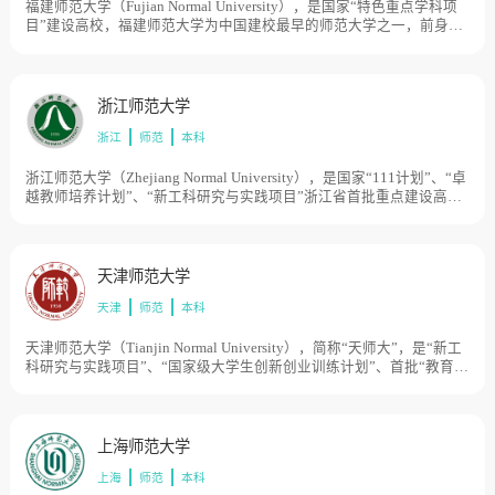
福建师范大学（Fujian Normal University），是国家“特色重点学科项
目”建设高校，福建师范大学为中国建校最早的师范大学之一，前身是
1907年由清朝帝师陈宝琛创办的福建优级师范学堂。后由华南女子文
理学院、福建协和大学、福建省立师范专科学校等单位几经调整合
并，于1953年成立福建师范学院，1972年易名为福建师范大学。目前
学校总体占地面积4000亩。
浙江师范大学
浙江
师范
本科
浙江师范大学（Zhejiang Normal University），是国家“111计划”、“卓
越教师培养计划”、“新工科研究与实践项目”浙江省首批重点建设高
校，学校前身为杭州师范专科学校，创建于1956年，1958年升格为杭
州师范学院。1962年，杭州师范学院与浙江教育学院、浙江体育学院
合并，更名为浙江师范学院。1965年，浙江师范学院从杭州搬迁至金
华。1980年被列为省属重点高校。1985年更名为浙江师范大学。2000
天津师范大学
年、2001年、2004年浙江财政学校、浙江幼儿师范学校和金华铁路司
天津
师范
本科
机学校相继并入。对口支援衢州学院，与金华市共建金华理工学院。
目前学校总体占地面积3300亩。
天津师范大学（Tianjin Normal University），简称“天师大”，是“新工
科研究与实践项目”、“国家级大学生创新创业训练计划”、首批“教育部
来华留学示范基地”，天津师范大学始建于1958年，原名天津师范学
院。学校传承的师范教育历史可追溯到1906年成立的北洋师范学堂、
1921年成立的天津工商大学和1930年成立的天津市立师范学校。1982
年更名为天津师范大学。1999年4月，原天津师范大学、天津师范高等
上海师范大学
专科学校、天津教育学院合并组建新的天津师范大学。目前学校总体
上海
师范
本科
占地面积3500亩。