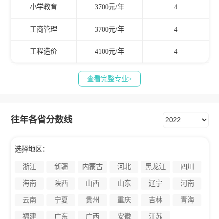
小学教育
3700元/年
4
工商管理
3700元/年
4
工程造价
4100元/年
4
查看完整专业>
往年各省分数线
选择地区：
浙江
新疆
内蒙古
河北
黑龙江
四川
海南
陕西
山西
山东
辽宁
河南
云南
宁夏
贵州
重庆
吉林
青海
福建
广东
广西
安徽
江苏