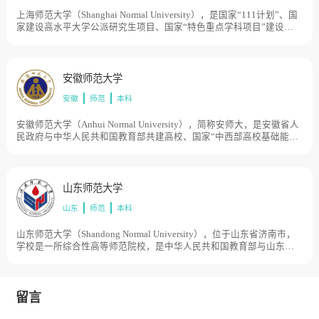
上海师范大学（Shanghai Normal University），是国家“111计划”、国
家建设高水平大学公派研究生项目、国家“特色重点学科项目”建设高
校，学校创建于1954年，时名上海师范专科学校，1956年扩建为本科
院校上海第一师范学院和上海第二师范学院，1958年两校合并成立上
海师范学院。1972年五校合并成立上海师范大学。1978年恢复上海师
范学院。1981年成为全国首批硕士学位授予单位。1984年改名为上海
安徽师范大学
师范大学。1986年获批为博士学位授予单位。1994年与上海技术师范
安徽
师范
本科
学院合并成立新的上海师范大学。1997年至2003年，上海师范高等专
科学校、南林师范学校黄陵卫生保健师范部、上海市行知艺术师范学
校、上海师资培训中心、上海旅游高等专科学校等先后并入或划归学
安徽师范大学（Anhui Normal University），简称安师大，是安徽省人
校管理。目前学校总体占地面积2295亩。
民政府与中华人民共和国教育部共建高校、国家“中西部高校基础能力
建设工程”项目高校，学校与民国时期的国立安徽大学相承一脉，是安
徽省高等教育史上第一所综合性大学。其前身是1928年创建于安庆市
的省立安徽大学，1946年更名为国立安徽大学，1949年成建制迁至芜
湖。后经历安徽师范学院、合肥师范学院、皖南大学、安徽工农大学
山东师范大学
等数个办学阶段。1972年，经国务院批准，正式定名为安徽师范大
山东
师范
本科
学。2005年，芜湖师范专科学校整体并入安徽师范大学。目前学校总
体占地面积2976亩。
山东师范大学（Shandong Normal University），位于山东省济南市，
学校是一所综合性高等师范院校，是中华人民共和国教育部与山东省
人民政府共建高校、入选国家建设高水平大学公派研究生项目、国家”
特色重点学科项目“建设高校，山东师范大学历史可追溯到1902年山东
大学堂内设的师范馆；1903年从山东大学堂分出并成立山东师范学
堂；1944年成立山东省师范专科学校；1950年10月，在原华东大学教
留言
育学院和山东省行政干部学校的基础上组建山东师范学院，系建国后
山东省成立最早的本科高校；1952年，齐鲁大学的物理、化学、生物