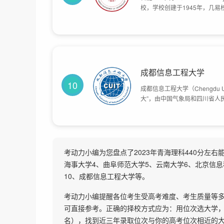
校，学校创建于1945年，几易
点大学，历经与安徽工学院、
业部、教育部管辖。目前学校总
成都信息工程大学
10
成都信息工程大学（Chengdu Univ
大”，由中国气象局和四川省人
创建于1951年，1956年改
2000年，更名为成都信息工程
获得硕士学位授予权；2010年
部批准，更名为成都信息工程大
设单位，成都信息工程大学有航
考动力小编为您盘点了2023年青海理科440分左
海事大学4、曲阜师范大学5、云南大学6、北京信息
10、成都信息工程大学等。
考动力小编提醒各位考生受高考难度、考生质量等
可直接参考。正确的择校方式应为：用位次选大学，在
名），找到近三年录取位次与你的高考位次相近的