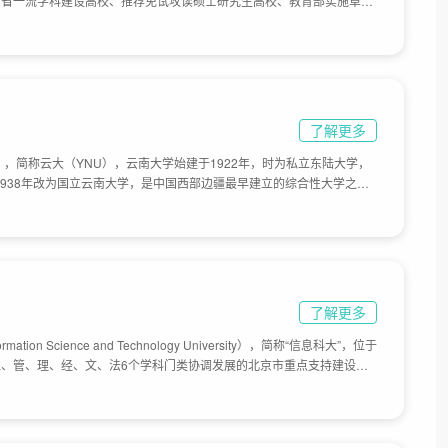
东省一流学科建设高校、推荐免试攻读硕士研究生高校、教育部实施卓越
风建设基地，学校始建于1955年，始称山东师范专科学校。1956年5
阜师范学院，同年9月迁址曲阜。1981年，学校被山东省人民政府确立
82年，取得硕士学位授予权。1985年11月，学校更名为曲阜师范大
2003年，取得博士学位授予权，目前学校总体占地面积2532亩。
了解更多
rsity），简称云大（YNU），云南大学始建于1922年，时为私立东陆大学，
，1938年改为国立云南大学，是中国西部边疆最早建立的综合性大学之
书》将云南大学列为中国15所在世界最具影响的大学之一。1958年，云
管理。1978年，云南大学被国务院确定为全国88所重点大学之一。
程”重点建设大学。1999年，云南政法高等专科学校并入云南大学。2017
大学”建设高校之一。目前学校总体占地面积4364亩。
了解更多
ation Science and Technology University），简称“信息科大”，位于
、管、理、经、文、法6个学科门类协调发展的北京市重点支持建设高
部所属北京机械工业学院和原电子部所属北京信息工程学院在2008年合
37年。2011年9月，学校获批为教育部第二批卓越工程师教育培养计划
河、金台路、酒仙桥5个校区，坐落于海淀区和朝阳区，占地1700亩。