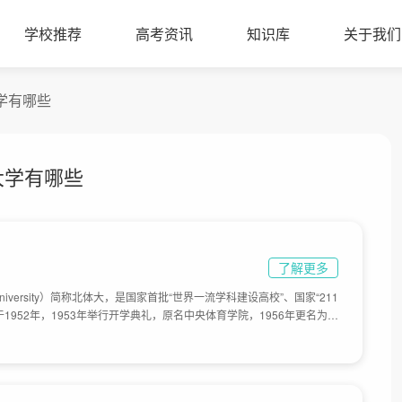
学校推荐
高考资讯
知识库
关于我们
大学有哪些
大学有哪些
了解更多
t University）简称北体大，是国家首批“世界一流学科建设高校”、国家“211
1952年，1953年举行开学典礼，原名中央体育学院，1956年更名为北
京体育大学。目前学校总体占地面积1133亩。