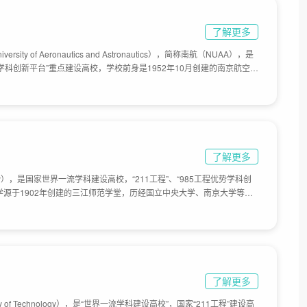
了解更多
rsity of Aeronautics and Astronautics），简称南航（NUAA），是
优势学科创新平台”重点建设高校，学校前身是1952年10月创建的南京航空工
创办的第一批航空高等院校之一；1978年，被国务院确定为全国重点大
为全国首批博士学位授予单位；2012年12月，工业和信息化部、中国民
航天大学。2018年12月，工业和信息化部、教育部、江苏省共建南京
面积2077亩。
了解更多
ersity），是国家世界一流学科建设高校，“211工程”、“985工程优势学科创
学源于1902年创建的三江师范学堂，历经国立中央大学、南京大学等发
学、复旦大学、武汉大学、浙江大学、私立江南大学的有关系科组建南京工
；1958年该系整建制东迁无锡，建立无锡轻工业学院；1962年无锡纺
1995年更名为无锡轻工大学。2001年无锡轻工大学、江南学院、无锡
003年东华大学无锡校区并入江南大学。目前学校总体占地面积3250
了解更多
ity of Technology），是“世界一流学科建设高校”，国家“211工程”建设高