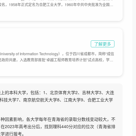
校名，1958年正式定名为合肥工业大学，1960年中共中央批准为全国重
安徽水利电力学院合并重组，先后隶属高教部、机械工业部、机械电子工
体占地面积5000亩。
了解更多
ersity of Information Technology），位于四川省成都市，简称“成信
民政府共建，入选教育部首批“卓越工程师教育培养计划”试点高校，学校
制为中央气象局成都气象学校；1978年升格为本科院校——成都气象学院；
学院；2001年，原隶属国家统计局的四川统计学校整体并入；2003年，
，成为四川省人民政府与中国气象局签约共建学校；2015年4月，经教育
学；2016年，被四川省学位委员会和教育厅列为新增博士学位授予权建
空港、龙泉两个校区，占地面积2000余亩。
右能上的本科大学，包括：1、北京体育大学2、吉林大学3、大连
科技大学7、南京航空航天大学8、江南大学9、合肥工业大学
多种因素影响，各大学每年在青海省的录取分数线变动较大，不
2023年高考出分后，找到理科440分对应的位次（青海省排
大学进行报考。