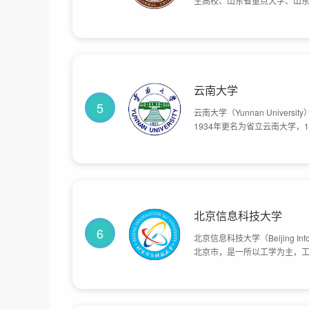
生高校、山东省重点大学、山
中学教师培养高校、教育部师德师
月，学校被教育部批准升格为曲
为重点建设的六所高校之一。19
学。2002年，建设日照校区。
云南大学
5
云南大学（Yunnan Unive
1934年更名为省立云南大学
一。1946年，《不列颠百科全
南大学由中央高教部划归云南省
1996年首批列入国家“211工
年成为中国首批42所“世界一流
北京信息科技大学
6
北京信息科技大学（Beijing Inform
北京市，是一所以工学为主，工
校，北京信息科技大学由原机械
并组建，办学历史可以追溯至19
高校，学校有小营、健翔桥、清