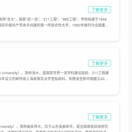
了解更多
ty），简称“吉大”，国家“双一流”、“211工程”、“985工程”，学校始建于1946
建国后中国共产党亲手创建的第一所综合性大学，1960年被列为全国重点
、吉林工业大学、白求恩医科大学、长春科技大学、长春邮电学院合并组建
人民解放军军需大学转隶并入。占地面积9165亩。
了解更多
time University），简称海大、是国家世界一流学科建设高校、211工程建
09年设立的邮传部上海高等实业学堂船政科，系晚清至新中国建立40余
校合并而成。1953年，由东北航海学院、上海航务学院、福建航海专科
994年，大连海运学院更名为大连海事大学。目前学校总体占地面积
了解更多
l University），简称曲阜师大，位于山东省曲阜市，是全国首批招收研究