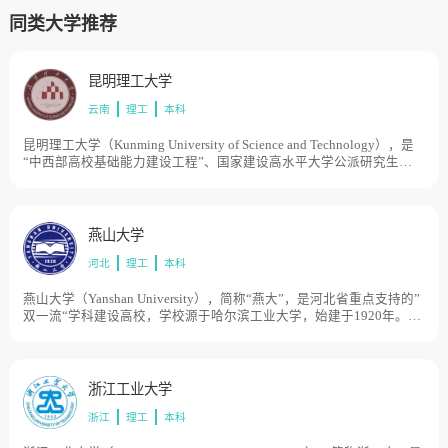
同类大学推荐
昆明理工大学
云南
理工
本科
昆明理工大学（Kunming University of Science and Technology），是
“中西部高校基础能力建设工程”、国家建设高水平大学公派研究生项
目，学校由原昆明理工大学与原云南工业大学于合并组建。原昆明理
工大学创建于1954年，时名昆明工学院，1995年更名为昆明理工大
学。原云南工业大学创建于1974年，时名云南工学院，1994年更名为
云南工业大学，历史起点可追溯到清宣统二年（1910年）。1999年，
燕山大学
两校合并组建成新昆明理工大学。2004年，云南省分析测试中心并
河北
理工
本科
入。目前学校总体占地面积3915亩。
燕山大学（Yanshan University），简称“燕大”，是河北省重点支持的”
双一流“学科建设高校，学校源于哈尔滨工业大学，始建于1920年。
1958年哈尔滨工业大学重型机械系及相关专业成建制迁至工业重镇齐
齐哈尔市富拉尔基区，组建了哈尔滨工业大学重型机械学院。1960年
独立办学，定名为东北重型机械学院，成为原机械工业部直属高校。
1978年确定为全国重点高等院校。1985年至1997年学校整体南迁秦皇
浙江工业大学
岛市。1997年经原国家教委批准，更名燕山大学。1998年，由原机械
浙江
理工
本科
工业部划转到河北省，实行中央与地方共建，以河北省管理为主。
2000年，河北轻工业管理学校并入燕山大学。目前学校总体占地面积