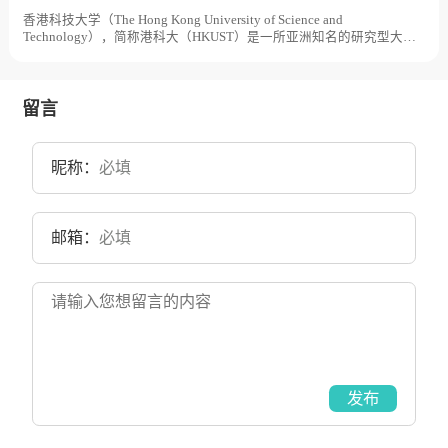
校总体占地面积2500亩。
香港科技大学（The Hong Kong University of Science and
Technology），简称港科大（HKUST）是一所亚洲知名的研究型大
学，香港科技大学是香港政府为配合1980年代经济结构转型需要而创
办的香港第三所大学。1986年9月，香港科技大学筹备委员会成立。
1991年10月，香港科技大学举行开幕典礼。2007年1月，香港科技大
学霍英东研究院成立。2019年9月，香港科技大学（广州）获批筹建。
留言
目前学校总体占地面积900亩。
昵称：
邮箱：
发布