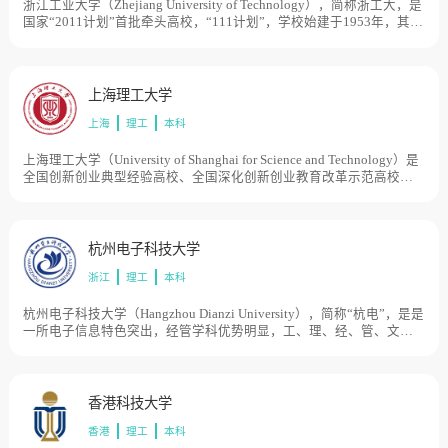
4000亩。
浙江工业大学（Zhejiang University of Technology），简称浙工大，是
国家“2011计划”首批牵头高校，“111计划”，学校始建于1953年，其前
身可以追溯到1910年创立的浙江中等工业学堂，先后经历了杭州化工
学校、浙江化工专科学校、浙江化工学院、浙江工学院和浙江工业大
学等发展阶段。1994年、1999年和2001，浙江省经济管理干部学院、
杭州船舶工业学校和浙江建材工业学校陆续并入浙江工业大学。2009
上海理工大学
年6月，浙江省人民政府和教育部签订共建协议，学校进入省部共建高
上海
理工
本科
校行列。2013年5月，学校成为国家“2011计划”首批认定的14家协同创
新中心牵头高校之一。目前学校总体占地面积3550亩。
上海理工大学（University of Shanghai for Science and Technology）是
全国创新创业典型经验高校、全国深化创新创业教育改革示范高校，
学校源于1906年创办的沪江大学和1907年创办的德文医工学堂。20世
纪50年代初，原沪江大学和原国立上海高级机械职业学校分别改建为
上海机械学院（1994年更名为华东工业大学）和上海机械高等专科学
校，1996年两校合并组建上海理工大学。1998年学校由原国家机械工
杭州电子科技大学
业部转入上海市管理。目前学校总体占地面积1000亩。
浙江
理工
本科
杭州电子科技大学（Hangzhou Dianzi University），简称“杭电”，是是
一所电子信息特色突出，经管学科优势明显，工、理、经、管、文、
法、艺等多学科相互渗透的教学研究型大学，学校始创于1956年，初
名杭州航空工业财经学校，而后历经杭州航空工业学校、浙江电机专
科学校、浙江机械工业学校、杭州无线电工业管理学校、杭州无线电
工业学校等时期，1980年经国务院批准改建为杭州电子工业学院，先
香港科技大学
后隶属于机械工业部、电子工业部和信息产业部等中央部委，2003年
香港
理工
本科
原杭州出版学校整体并入，2004年更名为杭州电子科技大学。目前学