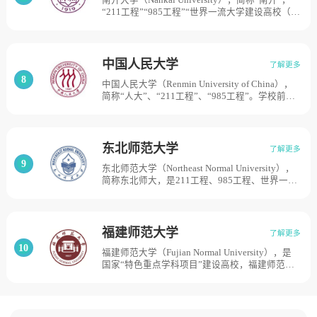
于1888年的金陵大学文、理学院等合并，仍名南
“211工程”“985工程”“世界一流大学建设高校（A
京大学。占地面积5532亩。
类）”，南开大学由严修、张伯苓秉承教育救国理
念创办，成立于1919年。1937年校园遭侵华日军
炸毁而南迁，与北京大学、清华大学在长沙合并
组建国立长沙临时大学，1938年迁往昆明，更名
中国人民大学
了解更多
为国立西南联合大学；1946年回津复校并改为国
8
中国人民大学（Renmin University of China），
立；新中国成立后，经历高等学校院系调整，成
简称“人大”、“211工程”、“985工程”。学校前身
为文理并重的全国重点大学；改革开放以来，天
是1937年成立的陕北公学，以及后来的华北联合
津对外贸易学院、中国旅游管理干部学院相继并
大学和北方大学、华北大学。1949年12月16日，
入。目前学校总体占地面积6678亩。
中央人民政府政务院通过了《关于成立中国人民
大学的决定》。1950年10月3日，以华北大学为
东北师范大学
了解更多
基础合并组建的中国人民大学正式开学，成为新
9
东北师范大学（Northeast Normal University），
中国创办的第一所新型正规大学。1954年，被确
简称东北师大，是211工程、985工程、世界一流
定为以社会科学为主的综合大学和首批全国重点
大学建设高校，东北师范大学于1946年建校，原
大学；1960年，被确定为综合性全国重点大学；
名东北大学，是中国共产党在东北地区创建的第
2017年入选国家“双一流”建设名单。占地面积
一所综合性大学。1950年根据国家教育事业发展
7500亩。
的需要，易名东北师范大学，隶属教育部。1953
福建师范大学
了解更多
年，学校开始招收和培养研究生。1958年划归吉
10
福建师范大学（Fujian Normal University），是
林省管理，更名为吉林师范大学。1980年重新划
国家“特色重点学科项目”建设高校，福建师范大
归教育部，复名为东北师范大学。目前学校总体
学为中国建校最早的师范大学之一，前身是1907
占地面积2512亩。
年由清朝帝师陈宝琛创办的福建优级师范学堂。
后由华南女子文理学院、福建协和大学、福建省
立师范专科学校等单位几经调整合并，于1953年