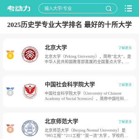
2025历史学专业大学排名 最好的十所大学
北京大学
了解更多
北京大学（Peking University），简称“北大”，是
中华人民共和国教育部直属的全国重点大学，位
列“双一流”、“211工程”、“985工程”，创立于
1898年维新变法之际，初名京师大学堂，是中国
近现代第一所国立综合性大学，创办之初也是国
家最高教育行政机关。1912年改为国立北京大
中国社会科学院大学
了解更多
学。1937年南迁至长沙，与国立清华大学和私立
中国社会科学院大学（University of Chinese
南开大学组成国立长沙临时大学，1938年迁至昆
Academy of Social Sciences），简称中国社科
明，更名为国立西南联合大学。1946年复员返回
大，是国家公办的全日制普通高等学校。学校的
北平（现北京）。1952年经全国高校院系调整，
历史为1978年10月，中国社会科学院研究生院成
成为以文理基础学科为主 的综合性大学，并自北
立；1985年9月中国青年政治学院正式建立；
京沙滩等地迁至现址。2000年与原北京医科大学
2017年5月，以中国社会科学院研究生院为基
合并，组建为新的北京大学。目前学校总体占地
北京师范大学
了解更多
础，整合中国青年政治学院本科教育及部分研究
面积7000亩。
北京师范大学（Beijing Normal University）是
生教育资源创办中国社会科学院大学，目前学校
“985工程” “211工程” “双一流”大学 ，学校的前
总体占地面积741亩。