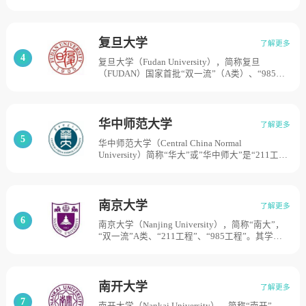
身是1902年创立的京师大学堂师范馆，1908年改
称京师优级师范学堂，独立设校，1912年改名为
北京高等师范学校。1923年学校更名为北京师范
大学。1931年、1952年北平女子师范大学、辅仁
复旦大学
了解更多
大学先后并入北京师范大学。1959年，被中央确
4
复旦大学（Fudan University），简称复旦
定为首批全国重点大学。2017年，学校进入国家
（FUDAN）国家首批“双一流”（A类）、“985工
“世界一流大学”建设A类名单，目前学校总体占
程”、“211工程”重点建设高校。学校前身是1905
地面积1191亩。
年创办的复旦公学，是中国最早由民间自主创办
的高等学校之一。1952年院系调整后，学校成为
以文理基础教学和研究为主的综合性大学。2000
华中师范大学
了解更多
年，复旦大学与前身为1927年创办的国立第四中
5
华中师范大学（Central China Normal
山大学医学院的上海医科大学合并，组建新的复
University）简称“华大”或”华中师大”是“211工
旦大学。占地面积为1600亩。
程”、“985工程优势学科创新平台”重点建设院
校，学校是在1903年创办的文华书院大学部（始
于1871年美国圣公会创办的文华书院，1924年改
名为华中大学）、1912年创办的中华大学、1949
南京大学
了解更多
年创办的中原大学教育学院的基础上，1951年组
6
南京大学（Nanjing University），简称“南大”，
建公立华中大学，1952年改制为华中高等师范学
“双一流”A类、“211工程”、“985工程”。其学脉
校，1953年定名为华中师范学院，1985年更名为
可追溯自公元258年的南京太学，近代校史肇始
华中师范大学，并由邓主席亲笔题写校名。目前
于1902年创建的三江师范学堂，此后历经两江师
学校总体占地面积1800亩。
范学堂、南京高等师范学校、国立东南大学、国
立中央大学等历史时期，于1950年更名为南京大
南开大学
了解更多
学。1952年，南京大学调整出部分院系后与创办
7
南开大学（Nankai University），简称“南开”，