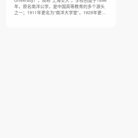
University），简称“上海交大”，学校创建于1896
7500亩。
年，原名南洋公学，是中国高等教育的多个源头
之一；1911年更名为“南洋大学堂”，1929年更名
为“国立交通大学”，1949年更名为“交通大学”；经
过122年的不懈努力，上海交通大学已经成为一所
“综合性、研究型、国际化”的国内一流、国际知名
大学。占地面积为1044亩。