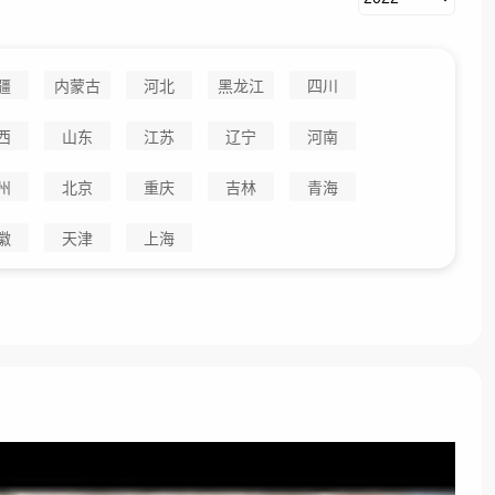
疆
内蒙古
河北
黑龙江
四川
西
山东
江苏
辽宁
河南
州
北京
重庆
吉林
青海
徽
天津
上海