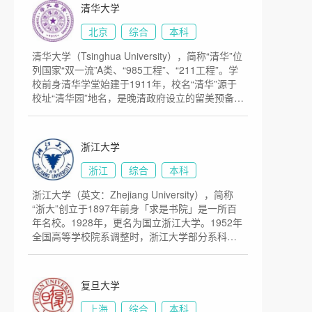
学。1937年南迁至长沙，与国立清华大学和私立
清华大学
南开大学组成国立长沙临时大学，1938年迁至昆
明，更名为国立西南联合大学。1946年复员返回
北京
综合
本科
北平（现北京）。1952年经全国高校院系调整，
清华大学（Tsinghua University），简称“清华”位
成为以文理基础学科为主 的综合性大学，并自北
列国家“双一流”A类、“985工程”、“211工程”。学
京沙滩等地迁至现址。2000年与原北京医科大学
校前身清华学堂始建于1911年，校名“清华”源于
合并，组建为新的北京大学。目前学校总体占地
校址“清华园”地名，是晚清政府设立的留美预备学
面积7000亩。
校，其建校的资金源于1908年美国退还的部分庚
子赔款。1912年更名为清华学校。1928年更名为
国立清华大学。1937年抗日战争全面爆发后，南
浙江大学
迁长沙，与国立北京大学、私立南开大学组建国
立长沙临时大学，1938年迁至昆明改名为国立西
浙江
综合
本科
南联合大学。1946年迁回清华园。1949年中华人
浙江大学（英文：Zhejiang University），简称
民共和国成立，清华大学进入新的发展阶段。中
“浙大”创立于1897年前身「求是书院」是一所百
国高等院校1952年院系调整后成为多科性工业大
年名校。1928年，更名为国立浙江大学。1952年
学。1978年以来逐步恢复和发展为综合性的研究
全国高等学校院系调整时，浙江大学部分系科转
型大学。清华占地面积约为6632亩。
入“兄弟高校”“中国科学院”，留在杭州的主体部分
被分为多所单科性院校后分别发展为原浙江大
学、杭州大学、浙江农业大学和浙江医科大学。
复旦大学
1998年，四校实现合并，组建了新浙江大学。浙
江大学是教育部直属的综合性全国重点大学，同
上海
综合
本科