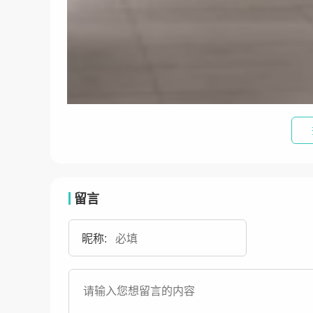
留言
昵称: