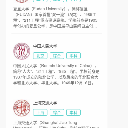
时也是研究型、创新型大学、“985工程大学”“211
复旦大学（Fudan University），简称复旦
工程大学”“双一流大学”是我国知名的顶级学府。
（FUDAN）国家首批“双一流”（A类）、“985工
学校现有紫金港、玉泉、西溪、华家池、之江、
程”、“211工程”重点建设高校。学校前身是1905
舟山、海宁等7个校区，占地面积9335亩。
年创办的复旦公学，是中国最早由民间自主创办
的高等学校之一。1952年院系调整后，学校成为
以文理基础教学和研究为主的综合性大学。2000
年，复旦大学与前身为1927年创办的国立第四中
中国人民大学
山大学医学院的上海医科大学合并，组建新的复
旦大学。占地面积为1600亩。
北京
综合
本科
中国人民大学（Renmin University of China），
简称“人大”、“211工程”、“985工程”。学校前身是
1937年成立的陕北公学，以及后来的华北联合大
学和北方大学、华北大学。1949年12月16日，中
央人民政府政务院通过了《关于成立中国人民大
学的决定》。1950年10月3日，以华北大学为基
础合并组建的中国人民大学正式开学，成为新中
上海交通大学
国创办的第一所新型正规大学。1954年，被确定
为以社会科学为主的综合大学和首批全国重点大
上海
综合
本科
学；1960年，被确定为综合性全国重点大学；
上海交通大学（Shanghai Jiao Tong
2017年入选国家“双一流”建设名单。占地面积