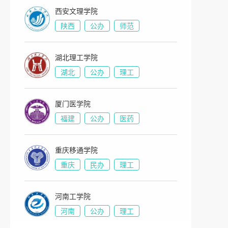
西安文理学院
陕西
公办
师范
湖北理工学院
湖北
公办
理工
厦门医学院
福建
公办
医药
重庆移通学院
重庆
民办
理工
河南工学院
河南
公办
理工