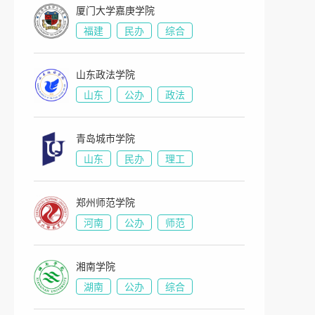
厦门大学嘉庚学院
福建
民办
综合
山东政法学院
山东
公办
政法
青岛城市学院
山东
民办
理工
郑州师范学院
河南
公办
师范
湘南学院
湖南
公办
综合