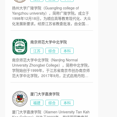
亩，建筑面积26万平方米，教学科研设施设备先
16年调查以来首度有私立大学排名高过政府资助
地）3.澳门知识产权研究中心（中南财经政法大
扬州大学广陵学院（Guangling college of
进，图书资源充足丰富，校园信息化智慧化程度
院校。2015、2016年香港最佳大学民意排名均维
学伙伴基地）4.中医药防治肿瘤转化研究室（广
Yangzhou university），简称广陵学院。成立于
高，学习生活环境条件舒适便捷。
持第8名。2020年，香港树仁大学在国际高等教
州中医药大学伙伴基地）5.澳门会计研究中心
1998年12月18日，为顺应高等教育现代化、大众
育资讯机构Quacquarelli Symonds(QS)亚洲排名
（厦门大学伙伴基地）。2020年12月，珠海市人
化发展新要求。经原江苏省教委批准，由全国首
第401至450位之内，亦是树仁大学首次上榜，
民政府宣布，澳门科技大学将设立澳门科技大学
批博士、硕士学位授权点高校——扬州大学，按
2021年QS亚洲排名提升至301-350名内。目前学
珠海校区。目前学校总体占地面积300亩。
照新机制、新模式设立的普通本科层次公有民办
校总体占地面积500亩。
独立学院。 是一所民立普通本科高校。校区占地
南京师范大学中北学院
面积800余亩，校舍面积28万平方米。
江苏
综合
本科
南京师范大学中北学院（Nanjing Normal
University Zhongbei College），简称中北学院，
学院始创于1999年，于江苏省南京市创办南京师
范大学中北学院，2017年9月，正式启用丹阳校
区，2017年9月开始，每年招收的一年级新生在
丹阳校区学习，2020年9月，全部迁址丹阳办
学，2021年3月18日，江苏省教育厅发布公示，
厦门大学嘉庚学院
按照教育部关于独立学院转设的有关要求，现将
南京师范大学中北学院与江苏经贸职业技术学院
福建
综合
本科
合并转设为省属公办本科学校。截至2021年5
厦门大学嘉庚学院（Xiamen University Tan Kah
月，南京师范大学中北学院丹阳校区占地总面积