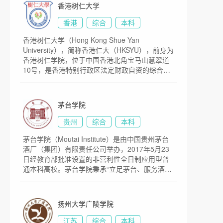
大学获得中国教育部的批准，面向内地招生，
香港树仁大学
2006年，澳门科技大学基金会负责管理澳门科技
大学，2010年，澳科大庆祝十周年校庆，国际小
香港
综合
本科
行星命名委员会批准，将编号200003号的小行星
香港树仁大学（Hong Kong Shue Yan
命名为“澳科大星”。 2010年，成立社会和文化研
University），简称香港仁大（HKSYU），前身为
究所。 2011年，成立太空科学研究所。2011
香港树仁学院，位于中国香港北角宝马山慧翠道
年，成立中药质量研究国家重点实验室。2012
10号，是香港特别行政区法定财政自资的综合性
年，与呼吸疾病国家重点实验室成立粤澳呼吸道
私立大学。1971年，香港贤达胡律师及浸会文学
病原体联合研究中心。2014年，成立澳门系统工
院钟院长联合创办前身香港树仁学院，在当时港
程研究所。 2014年，成立澳门科技大学-中国科
英政府的阻拦下仍坚持提供四年制大学课程。
学院月球与行星科学重点实验室，这是中国科学
茅台学院
2006年，获中华人民共和国香港特别行政区行政
院在境外设立的第一个重点伙伴实验室。2015
长官会同行政会议通过正名动议，正式承认其大
年，成立澳门环境研究院。澳门科技大学荣获国
贵州
综合
本科
学地位，成为香港第一所私立大学。在香港开埠
家科学技术进步奖，2016年，与中国科学院生态
茅台学院（Moutai Institute）是由中国贵州茅台
以来及香港教育史（大专教育发展）上，该校为
环境研究中心成立澳门环境科学与环境管理联合
酒厂（集团）有限责任公司举办，2017年5月23
香港本地第一所获得香港特别行政区政府承认的
实验室。 2016年，成立澳门智慧城市研究院。
日经教育部批准设置的非营利性全日制应用型普
私立大学，打破历来官方资助垄断大学的局面，
2016年，诺贝尔生理学或医学奖得主埃尔文·内尔
通本科高校。茅台学院秉承“立足茅台、服务酒
具有划时代意义。2015年，经教育部批准，香港
加入澳科大并成立“埃尔文⋅内尔博士生物物理与中
业、报效国家、走向世界”的办学理念，坚持“小、
树仁大学与北京语言大学开始合办中文博士班。
医药研究室”。 2017年，澳门科技大学通过英国
精、高、特、开”的办学策略，以“德才兼备、知行
2014年香港最佳大学民意排名（按香港大学民意
高等教育质量保证局（QAA）的全面认证。2018
合一”为校训，致力于培养服务酒行业和地方经济
研究计划调查结果）中指出，树仁大学评分跻身
年，澳门科技大学建立的教育部研究基地分别
扬州大学广陵学院
可持续发展的高素质、应用型人才。学校坐落于
第8位，上升0.48分至5.89分，超越5.74分的岭南
是：1.澳门传媒研究中心（复旦大学伙伴基地）2.
“中国酒都”贵州省仁怀市南部新城，占地1076.2
大学，排名更首度超越资助大学，跻身第8位；是
澳门海洋发展研究中心（中国海洋大学伙伴基
江苏
综合
本科