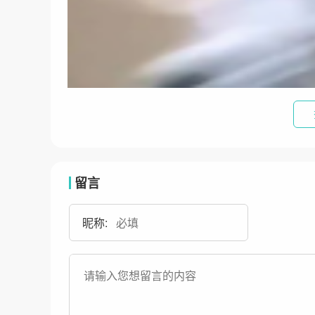
留言
昵称: