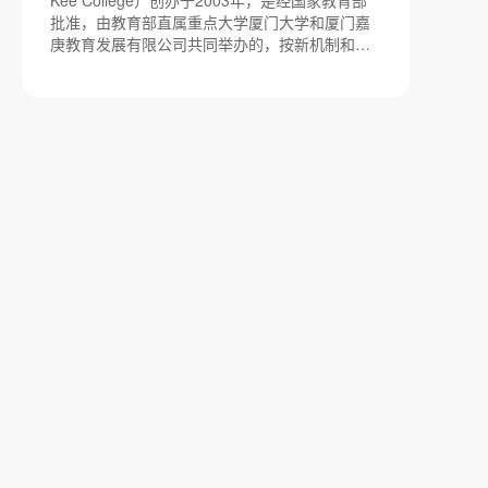
Kee College）创办于2003年，是经国家教育部
900亩，规划建设总建筑面积38.75万平方米。
批准，由教育部直属重点大学厦门大学和厦门嘉
庚教育发展有限公司共同举办的，按新机制和新
模式运作的独立学院。是一所普通本科院校。嘉
庚学院位于厦门大学漳州校区 [2] ，截至2020年6
月，校区占地面积2726亩。