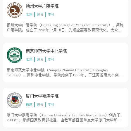
将设立澳门科技大学珠海校区。目前学校总体占地面积300亩。
2015、2016年香港最佳大学民意排名均维持第8名。2020年，香港树
的高素质、应用型人才。学校坐落于“中国酒都”贵州省仁怀市南部新
扬州大学广陵学院
仁大学在国际高等教育资讯机构Quacquarelli Symonds(QS)亚洲排名第
城，占地1076.2亩，建筑面积26万平方米，教学科研设施设备先进，
401至450位之内，亦是树仁大学首次上榜，2021年QS亚洲排名提升至
江苏
综合
本科
图书资源充足丰富，校园信息化智慧化程度高，学习生活环境条件舒
301-350名内。目前学校总体占地面积500亩。
适便捷。
扬州大学广陵学院（Guangling college of Yangzhou university），简称
广陵学院。成立于1998年12月18日，为顺应高等教育现代化、大众化
发展新要求。经原江苏省教委批准，由全国首批博士、硕士学位授权
点高校——扬州大学，按照新机制、新模式设立的普通本科层次公有
民办独立学院。 是一所民立普通本科高校。校区占地面积800余亩，校
舍面积28万平方米。
南京师范大学中北学院
江苏
综合
本科
南京师范大学中北学院（Nanjing Normal University Zhongbei
College），简称中北学院，学院始创于1999年，于江苏省南京市创办
南京师范大学中北学院，2017年9月，正式启用丹阳校区，2017年9月
开始，每年招收的一年级新生在丹阳校区学习，2020年9月，全部迁址
丹阳办学，2021年3月18日，江苏省教育厅发布公示，按照教育部关于
独立学院转设的有关要求，现将南京师范大学中北学院与江苏经贸职
厦门大学嘉庚学院
业技术学院合并转设为省属公办本科学校。截至2021年5月，南京师范
福建
综合
本科
大学中北学院丹阳校区占地总面积900亩，规划建设总建筑面积38.75
万平方米。
厦门大学嘉庚学院（Xiamen University Tan Kah Kee College）创办于
2003年，是经国家教育部批准，由教育部直属重点大学厦门大学和厦
门嘉庚教育发展有限公司共同举办的，按新机制和新模式运作的独立
学院。是一所普通本科院校。嘉庚学院位于厦门大学漳州校区 [2] ，截