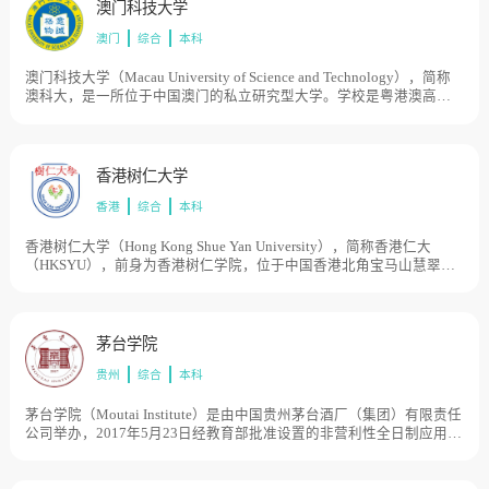
澳门科技大学
澳门
综合
本科
澳门科技大学（Macau University of Science and Technology），简称
澳科大，是一所位于中国澳门的私立研究型大学。学校是粤港澳高校
联盟、中国高校行星科学联盟和国际大学协会成员。学校历史2000年3
月，澳门特区政府何长官颁布命令成立澳门科技大学，2001年，澳门
科技大学获得中国教育部的批准，面向内地招生，2006年，澳门科技
大学基金会负责管理澳门科技大学，2010年，澳科大庆祝十周年校
香港树仁大学
庆，国际小行星命名委员会批准，将编号200003号的小行星命名为“澳
香港
综合
本科
科大星”。 2010年，成立社会和文化研究所。 2011年，成立太空科学
研究所。2011年，成立中药质量研究国家重点实验室。2012年，与呼
吸疾病国家重点实验室成立粤澳呼吸道病原体联合研究中心。2014
香港树仁大学（Hong Kong Shue Yan University），简称香港仁大
年，成立澳门系统工程研究所。 2014年，成立澳门科技大学-中国科学
（HKSYU），前身为香港树仁学院，位于中国香港北角宝马山慧翠道
院月球与行星科学重点实验室，这是中国科学院在境外设立的第一个
10号，是香港特别行政区法定财政自资的综合性私立大学。1971年，
重点伙伴实验室。2015年，成立澳门环境研究院。澳门科技大学荣获
香港贤达胡律师及浸会文学院钟院长联合创办前身香港树仁学院，在
国家科学技术进步奖，2016年，与中国科学院生态环境研究中心成立
当时港英政府的阻拦下仍坚持提供四年制大学课程。2006年，获中华
澳门环境科学与环境管理联合实验室。 2016年，成立澳门智慧城市研
人民共和国香港特别行政区行政长官会同行政会议通过正名动议，正
茅台学院
究院。 2016年，诺贝尔生理学或医学奖得主埃尔文·内尔加入澳科大并
式承认其大学地位，成为香港第一所私立大学。在香港开埠以来及香
成立“埃尔文⋅内尔博士生物物理与中医药研究室”。 2017年，澳门科技
贵州
综合
本科
港教育史（大专教育发展）上，该校为香港本地第一所获得香港特别
大学通过英国高等教育质量保证局（QAA）的全面认证。2018年，澳
行政区政府承认的私立大学，打破历来官方资助垄断大学的局面，具
门科技大学建立的教育部研究基地分别是：1.澳门传媒研究中心（复旦
有划时代意义。2015年，经教育部批准，香港树仁大学与北京语言大
茅台学院（Moutai Institute）是由中国贵州茅台酒厂（集团）有限责任
大学伙伴基地）2.澳门海洋发展研究中心（中国海洋大学伙伴基地）3.
学开始合办中文博士班。2014年香港最佳大学民意排名（按香港大学
公司举办，2017年5月23日经教育部批准设置的非营利性全日制应用型
澳门知识产权研究中心（中南财经政法大学伙伴基地）4.中医药防治肿
民意研究计划调查结果）中指出，树仁大学评分跻身第8位，上升0.48
普通本科高校。茅台学院秉承“立足茅台、服务酒业、报效国家、走向
瘤转化研究室（广州中医药大学伙伴基地）5.澳门会计研究中心（厦门
分至5.89分，超越5.74分的岭南大学，排名更首度超越资助大学，跻身
世界”的办学理念，坚持“小、精、高、特、开”的办学策略，以“德才兼
大学伙伴基地）。2020年12月，珠海市人民政府宣布，澳门科技大学
第8位；是16年调查以来首度有私立大学排名高过政府资助院校。
备、知行合一”为校训，致力于培养服务酒行业和地方经济可持续发展