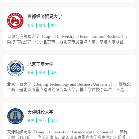
工商大学的前身是创建于1911年的杭州中等商业学堂，1980年经国务
院批准成立杭州商学院；1998年从原商业部直属院校改为“中央与地方
共建，以地方管理为主”；1999年杭州应用工程学校和杭州化学工业学
首都经济贸易大学
校并入，2001年浙江省政法管理干部学院并入；2004年经教育部批准
北京
财经
本科
更名为浙江工商大学。目前学校总体占地面积2487亩。
首都经济贸易大学（Capital University of Economics and Business），
简称“首经贸”，位于北京市，为北京市属重点大学、京港大学联盟成
员，入选国家建设高水平大学公派研究生项目、国家“特色重点学科项
目”建设高校、国家生态文明教育基地、国家级大学生创新创业训练计
划、中国政府奖学金来华留学生接收院校。首都经济贸易大学前身为
创建于1956年的北京经济学院和创建于1958年的北京市财政贸易干部
北京工商大学
学校。1995年3月，由原北京经济学院和原北京财贸学院合并、组建首
北京
财经
本科
都经济贸易大学。目前学校总体占地面积508亩。
北京工商大学（Beijing Technology and Business University），简称北
工商，是北京市重点建设的研究型大学，博士学位授予单位，入选卓
越农林人才教育培养计划、中国政府奖学金来华留学生接收院校、北
京高校高精尖学科建设项目，为京津冀高校商科类协同创新联盟成
员，学校于1999年6月由北京轻工业学院、北京商学院、机械工业管理
干部学院合并组建而成。北京商学院前身是建于1950年的中华全国供
天津财经大学
销合作总社干部学校和建于1953年的中央商业干部学校，1958年两校
天津
财经
本科
合并为中央商业干部学校，1959年成立中央商学院，1960年更名为北
京商学院，是新中国成立最早的商科学校，是国务院批准的全国首批
硕士学位授予单位，先后隶属于商业部、国内贸易部。北京轻工业学
天津财经大学（Tianjin University of Finance and Economics），简称
院创建于1958年，是中国最早建立的一所轻工业高等院校，先后隶属
天财（TUFE），位于天津市，是天津市属重点大学和中国北方培养高