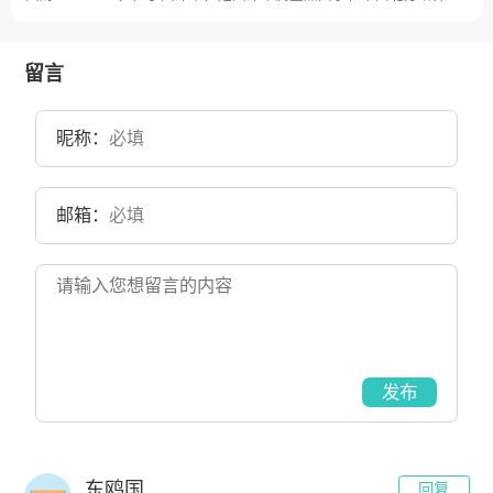
于轻工业部、中国轻工总会。机械工业管理干部学院创建于1982年，
级经济管理人才的重要基地，是一所以经济学和管理学为主干，兼有
隶属于机械工业部，目前学校总体占地面积1245亩。
法学、文学、理学、工学、教育学、艺术学等学科门类交叉渗透、协
调发展的多科性大学。学校始建于1958年，是以南开大学经济类专业
为基础组建的，原名为河北财经学院，1969年10月1日划归天津市领
留言
导，更名为天津财经学院。2004年5月17日，经国家教育部批准，更名
为天津财经大学，目前学校总体占地面积1400亩。
昵称：
邮箱：
发布
东鸥国
回复