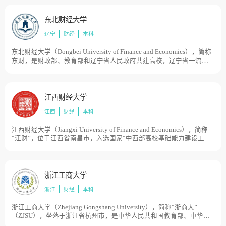
东北财经大学
辽宁
财经
本科
东北财经大学（Dongbei University of Finance and Economics），简称
东财，是财政部、教育部和辽宁省人民政府共建高校，辽宁省一流大
学重点建设高校，学校始建于1952年，原名为东北财经学院；1958
年，东北财经学院与沈阳师范学院、沈阳俄文专科学校合并组建辽宁
大学；1959年，原东北财经学院的主体，即计统系与财政系，以及部
门经济专业的一部分教师从辽宁大学迁出，与辽宁商学院合并，成立
江西财经大学
辽宁财经学院；1985年更名为东北财经大学。目前学校总体占地面积
江西
财经
本科
975亩。
江西财经大学（Jiangxi University of Finance and Economics），简称
“江财”，位于江西省南昌市，入选国家“中西部高校基础能力建设工
程”，江西省一流学科建设高校。学校前身为1923年秋创办的江西省立
商业学校，1958年成立江西财经学院，文革期间几经更名并遭停办，
1978年复校，1980年成为财政部部属院校，1996年更名为江西财经大
学，2000年学校管理体制由财政部主管转变为由江西省主管，2012年
浙江工商大学
成为财政部、教育部、江西省人民政府共建高校。目前学校总体占地
浙江
财经
本科
面积2200亩。
浙江工商大学（Zhejiang Gongshang University），简称“浙商大”
（ZJSU），坐落于浙江省杭州市，是中华人民共和国教育部、中华人
民共和国商务部和浙江省人民政府共建的浙江省重点建设高校，浙江