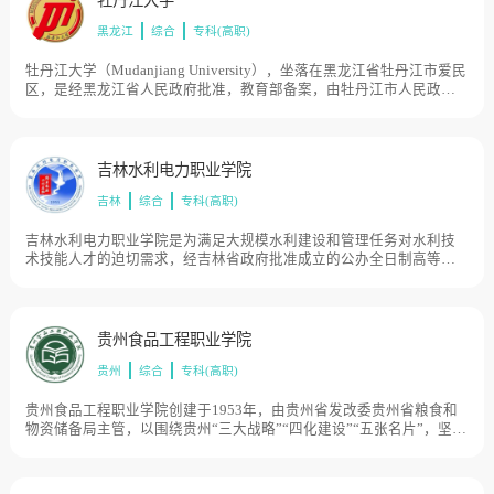
黑龙江
综合
专科(高职)
牡丹江大学（Mudanjiang University），坐落在黑龙江省牡丹江市爱民
区，是经黑龙江省人民政府批准，教育部备案，由牡丹江市人民政府
主办的一所综合类全日制普通高等专科学校，1984年8月，牡丹江大学
与市行政干校合并，1985年8月学校新教学楼峻工，有了自己的校舍，
告别了委托办学、借地办学、联合办学的历史。1986年6月，为提高学
校办学水平，市政府决定将市直机关职工大学并入牡大，1991年5月，
吉林水利电力职业学院
牡丹江市广播电视大学又合入牡丹江大学，这一资源整合增强了学校
吉林
综合
专科(高职)
的办学实力，扩大了办学规模。同年，学校同俄罗斯布拉戈维申斯克
师范学院签订协议，两校互派留学生，目前学校总体占地面积560亩。
吉林水利电力职业学院是为满足大规模水利建设和管理任务对水利技
术技能人才的迫切需求，经吉林省政府批准成立的公办全日制高等职
业学校，隶属于吉林省水利厅。学院坐落于吉林省长春市净月区，毗
邻国家5A级风景区净月潭国家森林公园和长影世纪城，学院是以水
利、电力、测绘地理信息和建筑为主，管理类、信息类、经济类等相
关专业为特色的高职院校。2018年被评为吉林省现代职业教育示范
贵州食品工程职业学院
校，目前学校总体占地面积300亩。
贵州
综合
专科(高职)
贵州食品工程职业学院创建于1953年，由贵州省发改委贵州省粮食和
物资储备局主管，以围绕贵州“三大战略”“四化建设”“五张名片”，坚持
“三为服务”“四方融合”理念，服务贵州生态特色食品产业，助力巩固拓
展脱贫攻坚成果和乡村振兴有效衔接为办学宗旨。学院是全国食品工
业类高职院校4★级学校及专业竞争力排行并列第15名学校，是一所全