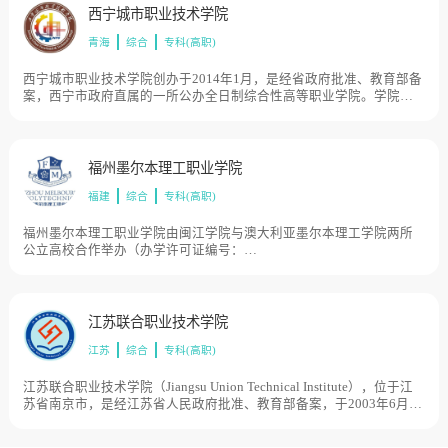
日制公办普通高等职业学院。学院以普通高等职业教育为主，同时举
西宁城市职业技术学院
办中等职业教育、成人高等教育、国家职业技能培训与职业技能等级
青海
综合
专科(高职)
认定等工作，目前学校总体占地面积614亩。
西宁城市职业技术学院创办于2014年1月，是经省政府批准、教育部备
案，西宁市政府直属的一所公办全日制综合性高等职业学院。学院现
设10个管理机构、7个教学机构、4个教学辅助机构。学院为青海省首
批“三全育人”综合改革试点单位，目前学校总体占地面积484亩。
福州墨尔本理工职业学院
福建
综合
专科(高职)
福州墨尔本理工职业学院由闽江学院与澳大利亚墨尔本理工学院两所
公立高校合作举办（办学许可证编号：
GOV35AUA03INR20170936N），是习总书记在福建担任省长期间，
积极推动与澳大利亚塔斯马尼亚州友好省州关系的背景下成立的，前
身是闽江学院爱恩国际学院，实际已有22年中外合作办学历史。2017
年1月，学校获教育部批复为具有独立法人资格的中外合作办学机构并
江苏联合职业技术学院
更名为福州墨尔本理工职业学院，是全国3所高职高专层次独立设置中
江苏
综合
专科(高职)
外合作办学机构之一，获评福建省唯一示范性中外合作办学机构，并
入选福建省“双高计划”建设单位，目前学校总体占地面积2000亩。
江苏联合职业技术学院（Jiangsu Union Technical Institute），位于江
苏省南京市，是经江苏省人民政府批准、教育部备案，于2003年6月正
式成立的独立设置专科层次的普通高等学校，下设若干所高等职业技
术学校作为学院的分院，并设若干个办学点，目前学校总体占地面积