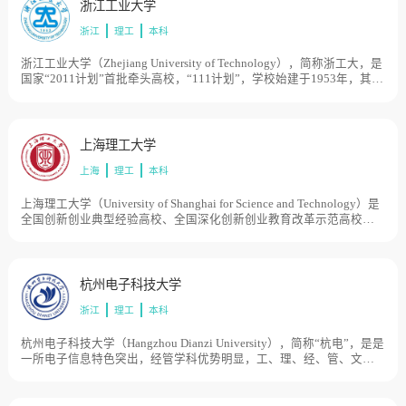
1978年确定为全国重点高等院校。1985年至1997年学校整体南迁秦皇
浙江工业大学
岛市。1997年经原国家教委批准，更名燕山大学。1998年，由原机械
浙江
理工
本科
工业部划转到河北省，实行中央与地方共建，以河北省管理为主。
2000年，河北轻工业管理学校并入燕山大学。目前学校总体占地面积
4000亩。
浙江工业大学（Zhejiang University of Technology），简称浙工大，是
国家“2011计划”首批牵头高校，“111计划”，学校始建于1953年，其前
身可以追溯到1910年创立的浙江中等工业学堂，先后经历了杭州化工
学校、浙江化工专科学校、浙江化工学院、浙江工学院和浙江工业大
学等发展阶段。1994年、1999年和2001，浙江省经济管理干部学院、
杭州船舶工业学校和浙江建材工业学校陆续并入浙江工业大学。2009
上海理工大学
年6月，浙江省人民政府和教育部签订共建协议，学校进入省部共建高
上海
理工
本科
校行列。2013年5月，学校成为国家“2011计划”首批认定的14家协同创
新中心牵头高校之一。目前学校总体占地面积3550亩。
上海理工大学（University of Shanghai for Science and Technology）是
全国创新创业典型经验高校、全国深化创新创业教育改革示范高校，
学校源于1906年创办的沪江大学和1907年创办的德文医工学堂。20世
纪50年代初，原沪江大学和原国立上海高级机械职业学校分别改建为
上海机械学院（1994年更名为华东工业大学）和上海机械高等专科学
校，1996年两校合并组建上海理工大学。1998年学校由原国家机械工
杭州电子科技大学
业部转入上海市管理。目前学校总体占地面积1000亩。
浙江
理工
本科
杭州电子科技大学（Hangzhou Dianzi University），简称“杭电”，是是
一所电子信息特色突出，经管学科优势明显，工、理、经、管、文、
法、艺等多学科相互渗透的教学研究型大学，学校始创于1956年，初
名杭州航空工业财经学校，而后历经杭州航空工业学校、浙江电机专
科学校、浙江机械工业学校、杭州无线电工业管理学校、杭州无线电