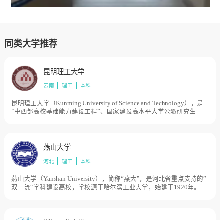
同类大学推荐
昆明理工大学
云南
理工
本科
昆明理工大学（Kunming University of Science and Technology），是
“中西部高校基础能力建设工程”、国家建设高水平大学公派研究生项
目，学校由原昆明理工大学与原云南工业大学于合并组建。原昆明理
工大学创建于1954年，时名昆明工学院，1995年更名为昆明理工大
学。原云南工业大学创建于1974年，时名云南工学院，1994年更名为
云南工业大学，历史起点可追溯到清宣统二年（1910年）。1999年，
燕山大学
两校合并组建成新昆明理工大学。2004年，云南省分析测试中心并
河北
理工
本科
入。目前学校总体占地面积3915亩。
燕山大学（Yanshan University），简称“燕大”，是河北省重点支持的”
双一流“学科建设高校，学校源于哈尔滨工业大学，始建于1920年。
1958年哈尔滨工业大学重型机械系及相关专业成建制迁至工业重镇齐
齐哈尔市富拉尔基区，组建了哈尔滨工业大学重型机械学院。1960年
独立办学，定名为东北重型机械学院，成为原机械工业部直属高校。