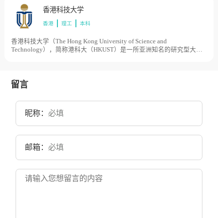
工业学校等时期，1980年经国务院批准改建为杭州电子工业学院，先
香港科技大学
后隶属于机械工业部、电子工业部和信息产业部等中央部委，2003年
香港
理工
本科
原杭州出版学校整体并入，2004年更名为杭州电子科技大学。目前学
校总体占地面积2500亩。
香港科技大学（The Hong Kong University of Science and
Technology），简称港科大（HKUST）是一所亚洲知名的研究型大
学，香港科技大学是香港政府为配合1980年代经济结构转型需要而创
办的香港第三所大学。1986年9月，香港科技大学筹备委员会成立。
1991年10月，香港科技大学举行开幕典礼。2007年1月，香港科技大
学霍英东研究院成立。2019年9月，香港科技大学（广州）获批筹建。
留言
目前学校总体占地面积900亩。
昵称：
邮箱：