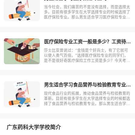
当今社会，我们痛苦的不是没有选择，而是选择太
多。目前有很多学生在大学选择专业的时候选择了
医疗保险专业。那么男生适合学习医疗保险专业
吗？相信不少人对此存有疑问，今天考动力小编就
为大家带来全面介绍。首先，我们先明确一个概
念，医疗保险是什么？医疗保险，是指以保险合同
约定的医疗行为的发生为给付保险金条件，?
医疗保险专业工资一般是多少？工资待遇好吗？
莎士比亚曾说过：“金钱是个好兵士，有了它就可
以使人勇气百倍。”选择医疗保险专业的同学们，
是不是很好奇医疗保险工作工资是多少？今天考动
力小编就为大家带来全面介绍。医疗保险专业不同
岗位薪资状况小编根据医疗保险专业就业方向整理
了一些资料，供同学们参考。1.保险销售一线城
市：6000-15000二线城市：?
男生适合学习食品营养与检验教育专业吗？
现代食品行业的拓展，推动食品营养与检验教育的
革新。目前有很多学生在大学选择专业的时候都选
择了食品营养与检验教育专业。那么男生适合学习
食品营养与检验教育吗？相信不少人对此存有疑
问，今天考动力小编就为大家带来全面介绍。首
先，我们先明确一个概念，食品营养与检验教育是
什么？食品营养与检验教育主要研究食品科?
广东药科大学学校简介