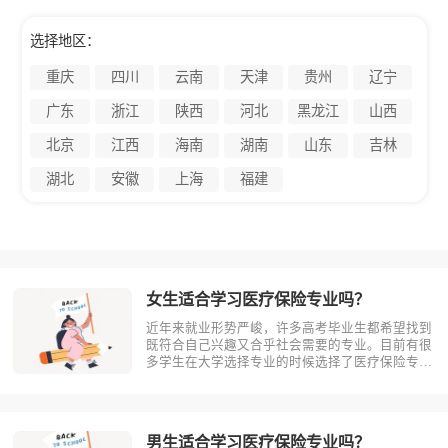
选择地区：
重庆
四川
云南
天津
贵州
辽宁
广东
浙江
陕西
河北
黑龙江
山西
北京
江西
海南
湖南
山东
吉林
湖北
安徽
上海
福建
女生适合学习医疗保险专业吗？
近年来就业形势严峻，许多高考毕业生都希望找到
既符合自己兴趣又合乎社会需要的专业。目前有很
多学生在大学选择专业的时候选择了医疗保险专
业。那么女生适合学习医疗保险吗?相信不少人对
此存有疑问，今天考动力小编就为大家带来全面介
绍。首先，我们先明确一个概念，医疗保险是什
么？医疗保险，是指以保险合同约定的医疗?
男生适合学习医疗保险专业吗？