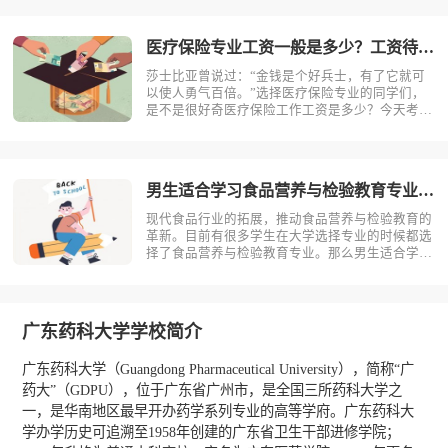
为大家带来全面介绍。首先，我们先明确一个概
念，医疗保险是什么？医疗保险，是指以保险合同
约定的医疗行为的发生为给付保险金条件，?
医疗保险专业工资一般是多少？工资待遇好吗？
莎士比亚曾说过：“金钱是个好兵士，有了它就可
以使人勇气百倍。”选择医疗保险专业的同学们，
是不是很好奇医疗保险工作工资是多少？今天考动
力小编就为大家带来全面介绍。医疗保险专业不同
岗位薪资状况小编根据医疗保险专业就业方向整理
了一些资料，供同学们参考。1.保险销售一线城
市：6000-15000二线城市：?
男生适合学习食品营养与检验教育专业吗？
现代食品行业的拓展，推动食品营养与检验教育的
革新。目前有很多学生在大学选择专业的时候都选
择了食品营养与检验教育专业。那么男生适合学习
食品营养与检验教育吗？相信不少人对此存有疑
问，今天考动力小编就为大家带来全面介绍。首
先，我们先明确一个概念，食品营养与检验教育是
什么？食品营养与检验教育主要研究食品科?
广东药科大学学校简介
广东药科大学（Guangdong Pharmaceutical University），简称“广
药大”（GDPU），位于广东省广州市，是全国三所药科大学之
一，是华南地区最早开办药学系列专业的高等学府。广东药科大
学办学历史可追溯至1958年创建的广东省卫生干部进修学院；