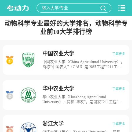
动物科学专业最好的大学排名，动物科学专
业前10大学排行榜
中国农业大学
了解更多
中国农业大学（China Agricultural University），
简称“中国农大”（CAU）是“985工程”“211工程”
“双一流”建设高校，中国农业大学肇始于1905年
成立的京师大学堂农科大学。1949年9月，北京
大学农学院、清华大学农学院和华北大学农学院
合并成立北京农业大学。1952年10月，北京农业
华中农业大学
了解更多
大学农业机械系与华北农业机械专科学校、中央
华中农业大学（Huazhong Agricultural
农业部机耕学校合并成立北京机械化农业学院，
University），简称“华农”，是国家“211工程”、
同年11月，平原农学院并入北京机械化农业学
“985工程优势学科创新平台”重点建设高校，学校
院，1953年7月更名为北京农业机械化学院，
办学源头溯源于1898年清朝光绪年间湖广总督张
1985年10月更名为北京农业工程大学。1995年9
之洞奏请清政府创办的湖北农务学堂，是中国高
月，北京农业大学和北京农业工程大学合并组建
等农业教育起点之一，历经传承演变，1952年由
中国农业大学，目前学校占地面积为1887亩。
浙江大学
了解更多
武汉大学农学院、湖北农学院全部系科以及原中