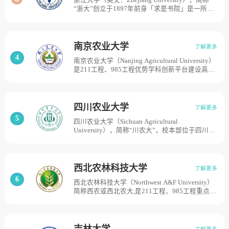
浙江大学（英文：Zhejiang University），简称
山大学等6所综合性大学农学院的部分系科组建成
“浙大”创立于1897年前身「求是书院」是一所百
立华中农学院，1985年更名为华中农业大学。
年名校。1928年，更名为国立浙江大学。1952年
2000年由农业部划转教育部直属领导。目前学校
全国高等学校院系调整时，浙江大学部分系科转
总体占地面积7500亩。
入“兄弟高校”“中国科学院”，留在杭州的主体部
分被分为多所单科性院校后分别发展为原浙江大
南京农业大学
了解更多
学、杭州大学、浙江农业大学和浙江医科大学。
4
南京农业大学（Nanjing Agricultural University）
1998年，四校实现合并，组建了新浙江大学。浙
是211工程、985工程优势学科创新平台建设高
江大学是教育部直属的综合性全国重点大学，同
校，学校前身可溯源至1902年三江师范学堂农业
时也是研究型、创新型大学、“985工程大学”
博物科和1914年金陵大学农科。1952年全国高校
“211工程大学”“双一流大学”是我国知名的顶级学
院系调整时，南京大学农学院和金陵大学农学
府。学校现有紫金港、玉泉、西溪、华家池、之
院，以及浙江大学农学院部分系科，合并成立南
江、舟山、海宁等7个校区，占地面积9335亩。
四川农业大学
了解更多
京农学院；1963年被确定为全国重点大学；1984
5
四川农业大学（Sichuan Agricultural
年更名为南京农业大学；2000年由农业部整建制
University），简称“川农大”，校本部位于四川省
划转教育部管理。目前学校总体占地面积13500
雅安市，是国家“双一流”世界一流学科建设高
亩。
校、“211工程”重点建设高校。四川农业大学源自
1906年创办的四川通省农业学堂，1927年和1935
年两次并入四川大学，1956年由四川大学农学院
西北农林科技大学
了解更多
整体迁往原西康省省会雅安成立四川农学院，
6
西北农林科技大学（Northwest A&F University）
1985年更名为四川农业大学。目前学校总体占地
简称西农或西北农大,是211工程、985工程重点建
面积4500亩。
设高校,学校前身是创建于1934年的国立西北农林
专科学校，1999年9月，经国务院批准，同处杨
陵的原西北农业大学、西北林学院、中国科学院
水利部水土保持研究所、水利部西北水利科学研
吉林大学
了解更多