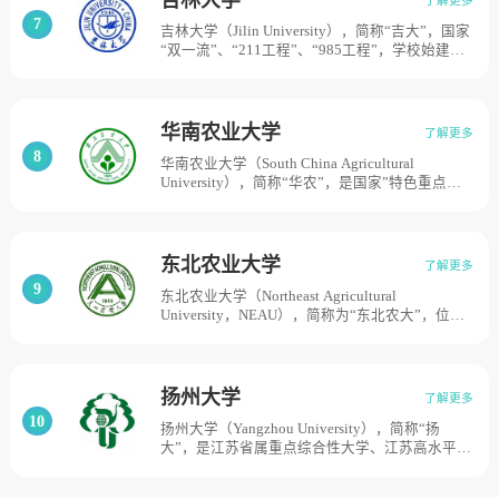
究所、陕西省农业科学院、陕西省林业科学院、
7
吉林大学（Jilin University），简称“吉大”，国家
陕西省中国科学院西北植物研究所等7所科教单位
“双一流”、“211工程”、“985工程”，学校始建于
合并组建西北农林科技大学。目前学校总体占地
1946年，1952年经院系调整成为建国后中国共产
面积5657亩。
党亲手创建的第一所综合性大学，1960年被列为
全国重点大学。2000年，原吉林大学、吉林工业
大学、白求恩医科大学、长春科技大学、长春邮
华南农业大学
了解更多
电学院合并组建新吉林大学。2004年，原中国人
8
华南农业大学（South China Agricultural
民解放军军需大学转隶并入。占地面积9165亩。
University），简称“华农”，是国家”特色重点学
科项目“建设高校、国家建设高水平大学公派研究
生项目，学校始创于1909年的广东全省农事试验
场暨附设农业讲习所。1952年，由原中山大学农
学院、岭南大学农学院和广西大学农学院畜牧兽
东北农业大学
了解更多
医系及病虫害系的一部分合并成立华南农学院，
9
东北农业大学（Northeast Agricultural
隶属农业部主管。1984年，更名为华南农业大
University，NEAU），简称为“东北农大”，位于
学。2000年，学校由农业部划归广东省主管。目
黑龙江省哈尔滨市，是世界一流学科建设高校，
前学校总体占地面积8199亩。
国家首批“211工程”重点建设高校，学校1948年
创建于哈尔滨，始称东北农学院，先后隶属于东
北行政委员会农业部、国家高等教育部、国家农
扬州大学
了解更多
业部、黑龙江省农业委员会、黑龙江省教育厅。
10
扬州大学（Yangzhou University），简称“扬
1981年被确定为黑龙江省省属重点院校，1994年
大”，是江苏省属重点综合性大学、江苏高水平大
与黑龙江省农业管理干部学院合并组建东北农业
学建设高峰计划A类建设高校，扬州大学前身是
大学，目前学校总体占地面积7446亩。
1902年由张謇创建的通州师范学校和通海农学