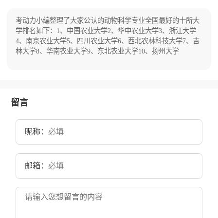
堂。1952年全国院系调整时，其农科和代办的文
史科西迁扬州。1992年经国家教委批准，扬州大
学由扬州师范学院、江苏农学院、扬州工学院、
考动力小编整理了大家公认的动物科学专业全国最好的十所大
扬州医学院、江苏水利工程专科学校、江苏商业
学排名如下：1、中国农业大学2、华中农业大学3、浙江大学
专科学校合并组建。目前学校总体占地面积4000
4、南京农业大学5、四川农业大学6、西北农林科技大学7、吉
亩。
林大学8、华南农业大学9、东北农业大学10、扬州大学
留言
昵称：
邮箱：