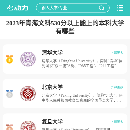
2023年青海文科530分以上能上的本科大学
有哪些
清华大学
了解更多
清华大学（Tsinghua University），简称“清华”位
列国家“双一流”A类、“985工程”、“211工程”。
学校前身清华学堂始建于1911年，校名“清华”源
于校址“清华园”地名，是晚清政府设立的留美预
备学校，其建校的资金源于1908年美国退还的部
分庚子赔款。1912年更名为清华学校。1928年更
北京大学
了解更多
名为国立清华大学。1937年抗日战争全面爆发
北京大学（Peking University），简称“北大”，是
后，南迁长沙，与国立北京大学、私立南开大学
中华人民共和国教育部直属的全国重点大学，位
组建国立长沙临时大学，1938年迁至昆明改名为
列“双一流”、“211工程”、“985工程”，创立于
国立西南联合大学。1946年迁回清华园。1949年
1898年维新变法之际，初名京师大学堂，是中国
中华人民共和国成立，清华大学进入新的发展阶
近现代第一所国立综合性大学，创办之初也是国
段。中国高等院校1952年院系调整后成为多科性
家最高教育行政机关。1912年改为国立北京大
工业大学。1978年以来逐步恢复和发展为综合性
复旦大学
了解更多
学。1937年南迁至长沙，与国立清华大学和私立
的研究型大学。清华占地面积约为6632亩。