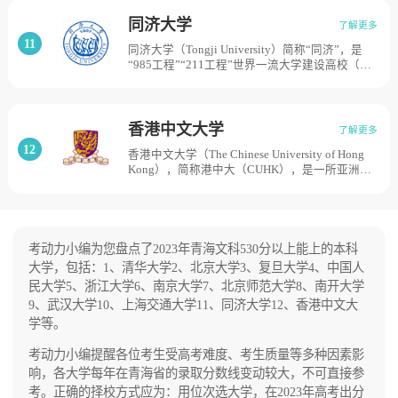
为“国立交通大学”，1949年更名为“交通大学”；
经过122年的不懈努力，上海交通大学已经成为
同济大学
了解更多
一所“综合性、研究型、国际化”的国内一流、国
11
同济大学（Tongji University）简称“同济”，是
际知名大学。占地面积为1044亩。
“985工程”“211工程”世界一流大学建设高校（A
类）大学，同济大学前身是1907年德国医生埃里
希·宝隆在上海创办的德文医学堂；1908年改名同
济德文医学堂；1912年与创办不久的同济德文工
学堂合称同济德文医工学堂；1923年正式定名同
香港中文大学
了解更多
济大学；1927年成为国立同济大学，是中国最早
12
香港中文大学（The Chinese University of Hong
的七所国立大学之一。目前学校总体占地面积
Kong），简称港中大（CUHK），是一所亚洲顶
3960亩。
尖、享誉国际的公立研究型综合大学。香港中文
大学由新亚书院、崇基学院及联合书院于1963年
合并而成；1966年，成立香港首所研究院；1976
年，整合不同书院的学系，由大学统一负责；
1986年，全面检讨课程结构，改用学分制，并加
考动力小编为您盘点了2023年青海文科530分以上能上的本科
强通识教育；1998年，率全港之先录取内地本科
大学，包括：1、清华大学2、北京大学3、复旦大学4、中国人
生；2014年，港中大（深圳）成立。目前学校总
民大学5、浙江大学6、南京大学7、北京师范大学8、南开大学
体占地面积7050亩。
9、武汉大学10、上海交通大学11、同济大学12、香港中文大
学等。
考动力小编提醒各位考生受高考难度、考生质量等多种因素影
响，各大学每年在青海省的录取分数线变动较大，不可直接参
考。正确的择校方式应为：用位次选大学，在2023年高考出分