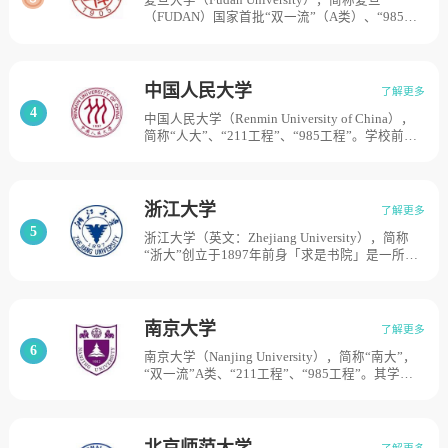
复旦大学（Fudan University），简称复旦
南开大学组成国立长沙临时大学，1938年迁至昆
（FUDAN）国家首批“双一流”（A类）、“985工
明，更名为国立西南联合大学。1946年复员返回
程”、“211工程”重点建设高校。学校前身是1905
北平（现北京）。1952年经全国高校院系调整，
年创办的复旦公学，是中国最早由民间自主创办
成为以文理基础学科为主 的综合性大学，并自北
的高等学校之一。1952年院系调整后，学校成为
京沙滩等地迁至现址。2000年与原北京医科大学
以文理基础教学和研究为主的综合性大学。2000
合并，组建为新的北京大学。目前学校总体占地
中国人民大学
了解更多
年，复旦大学与前身为1927年创办的国立第四中
面积7000亩。
4
中国人民大学（Renmin University of China），
山大学医学院的上海医科大学合并，组建新的复
简称“人大”、“211工程”、“985工程”。学校前身
旦大学。占地面积为1600亩。
是1937年成立的陕北公学，以及后来的华北联合
大学和北方大学、华北大学。1949年12月16日，
中央人民政府政务院通过了《关于成立中国人民
大学的决定》。1950年10月3日，以华北大学为
浙江大学
了解更多
基础合并组建的中国人民大学正式开学，成为新
5
浙江大学（英文：Zhejiang University），简称
中国创办的第一所新型正规大学。1954年，被确
“浙大”创立于1897年前身「求是书院」是一所百
定为以社会科学为主的综合大学和首批全国重点
年名校。1928年，更名为国立浙江大学。1952年
大学；1960年，被确定为综合性全国重点大学；
全国高等学校院系调整时，浙江大学部分系科转
2017年入选国家“双一流”建设名单。占地面积
入“兄弟高校”“中国科学院”，留在杭州的主体部
7500亩。
分被分为多所单科性院校后分别发展为原浙江大
南京大学
了解更多
学、杭州大学、浙江农业大学和浙江医科大学。
6
南京大学（Nanjing University），简称“南大”，
1998年，四校实现合并，组建了新浙江大学。浙
“双一流”A类、“211工程”、“985工程”。其学脉
江大学是教育部直属的综合性全国重点大学，同
可追溯自公元258年的南京太学，近代校史肇始
时也是研究型、创新型大学、“985工程大学”
于1902年创建的三江师范学堂，此后历经两江师
“211工程大学”“双一流大学”是我国知名的顶级学
范学堂、南京高等师范学校、国立东南大学、国
府。学校现有紫金港、玉泉、西溪、华家池、之
立中央大学等历史时期，于1950年更名为南京大
江、舟山、海宁等7个校区，占地面积9335亩。
北京师范大学
了解更多