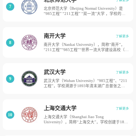
学。1952年，南京大学调整出部分院系后与创办
7
北京师范大学（Beijing Normal University）是
于1888年的金陵大学文、理学院等合并，仍名南
“985工程” “211工程” “双一流”大学 ，学校的前
京大学。占地面积5532亩。
身是1902年创立的京师大学堂师范馆，1908年改
称京师优级师范学堂，独立设校，1912年改名为
北京高等师范学校。1923年学校更名为北京师范
大学。1931年、1952年北平女子师范大学、辅仁
南开大学
了解更多
大学先后并入北京师范大学。1959年，被中央确
8
南开大学（Nankai University），简称“南开”，
定为首批全国重点大学。2017年，学校进入国家
“211工程”“985工程”“世界一流大学建设高校（A
“世界一流大学”建设A类名单，目前学校总体占
类）”，南开大学由严修、张伯苓秉承教育救国理
地面积1191亩。
念创办，成立于1919年。1937年校园遭侵华日军
炸毁而南迁，与北京大学、清华大学在长沙合并
组建国立长沙临时大学，1938年迁往昆明，更名
武汉大学
了解更多
为国立西南联合大学；1946年回津复校并改为国
9
武汉大学（Wuhan University）“985工程”、“211
立；新中国成立后，经历高等学校院系调整，成
工程”，学校溯源于1893年清末湖广总督张之洞
为文理并重的全国重点大学；改革开放以来，天
奏请清政府创办的自强学堂，后历经方言学堂、
津对外贸易学院、中国旅游管理干部学院相继并
武昌高等师范学校、国立武昌师范大学、国立武
入。目前学校总体占地面积6678亩。
昌大学、国立第二中山大学等时期，1928年定名
国立武汉大学，是近代中国第一批国立大学。
上海交通大学
了解更多
2000年，武汉大学与武汉水利电力大学、武汉测
10
上海交通大学（Shanghai Jiao Tong
绘科技大学、湖北医科大学合并组建新的武汉大
University），简称“上海交大”，学校创建于1896
学。目前学校总体占地面积5195亩。
年，原名南洋公学，是中国高等教育的多个源头
之一；1911年更名为“南洋大学堂”，1929年更名