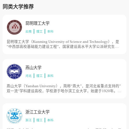
同类大学推荐
昆明理工大学
云南
理工
本科
昆明理工大学（Kunming University of Science and Technology），是
“中西部高校基础能力建设工程”、国家建设高水平大学公派研究生项
目，学校由原昆明理工大学与原云南工业大学于合并组建。原昆明理
工大学创建于1954年，时名昆明工学院，1995年更名为昆明理工大
学。原云南工业大学创建于1974年，时名云南工学院，1994年更名为
云南工业大学，历史起点可追溯到清宣统二年（1910年）。1999年，
燕山大学
两校合并组建成新昆明理工大学。2004年，云南省分析测试中心并
河北
理工
本科
入。目前学校总体占地面积3915亩。
燕山大学（Yanshan University），简称“燕大”，是河北省重点支持的”
双一流“学科建设高校，学校源于哈尔滨工业大学，始建于1920年。
1958年哈尔滨工业大学重型机械系及相关专业成建制迁至工业重镇齐
齐哈尔市富拉尔基区，组建了哈尔滨工业大学重型机械学院。1960年
独立办学，定名为东北重型机械学院，成为原机械工业部直属高校。
1978年确定为全国重点高等院校。1985年至1997年学校整体南迁秦皇
浙江工业大学
岛市。1997年经原国家教委批准，更名燕山大学。1998年，由原机械
浙江
理工
本科
工业部划转到河北省，实行中央与地方共建，以河北省管理为主。
2000年，河北轻工业管理学校并入燕山大学。目前学校总体占地面积