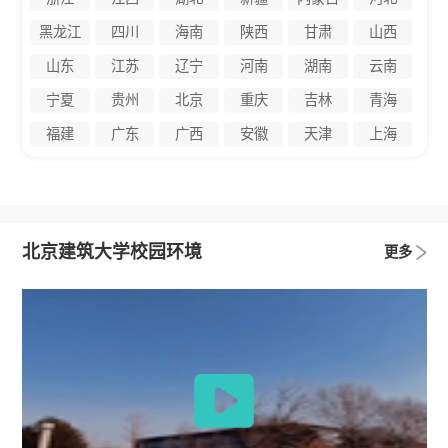
黑龙江
四川
海南
陕西
甘肃
山西
山东
江苏
辽宁
河南
湖南
云南
宁夏
贵州
北京
重庆
吉林
青海
福建
广东
广西
安徽
天津
上海
北京建筑大学校园环境
更多