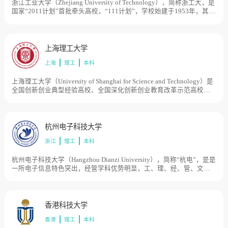
4000亩。
浙江工业大学（Zhejiang University of Technology），简称浙工大，是
国家“2011计划”首批牵头高校，“111计划”，学校始建于1953年，其前
身可以追溯到1910年创立的浙江中等工业学堂，先后经历了杭州化工
学校、浙江化工专科学校、浙江化工学院、浙江工学院和浙江工业大
学等发展阶段。1994年、1999年和2001，浙江省经济管理干部学院、
杭州船舶工业学校和浙江建材工业学校陆续并入浙江工业大学。2009
上海理工大学
年6月，浙江省人民政府和教育部签订共建协议，学校进入省部共建高
上海
理工
本科
校行列。2013年5月，学校成为国家“2011计划”首批认定的14家协同创
新中心牵头高校之一。目前学校总体占地面积3550亩。
上海理工大学（University of Shanghai for Science and Technology）是
全国创新创业典型经验高校、全国深化创新创业教育改革示范高校，
学校源于1906年创办的沪江大学和1907年创办的德文医工学堂。20世
纪50年代初，原沪江大学和原国立上海高级机械职业学校分别改建为
上海机械学院（1994年更名为华东工业大学）和上海机械高等专科学
校，1996年两校合并组建上海理工大学。1998年学校由原国家机械工
杭州电子科技大学
业部转入上海市管理。目前学校总体占地面积1000亩。
浙江
理工
本科
杭州电子科技大学（Hangzhou Dianzi University），简称“杭电”，是是
一所电子信息特色突出，经管学科优势明显，工、理、经、管、文、
法、艺等多学科相互渗透的教学研究型大学，学校始创于1956年，初
名杭州航空工业财经学校，而后历经杭州航空工业学校、浙江电机专
科学校、浙江机械工业学校、杭州无线电工业管理学校、杭州无线电
工业学校等时期，1980年经国务院批准改建为杭州电子工业学院，先
香港科技大学
后隶属于机械工业部、电子工业部和信息产业部等中央部委，2003年
香港
理工
本科
原杭州出版学校整体并入，2004年更名为杭州电子科技大学。目前学