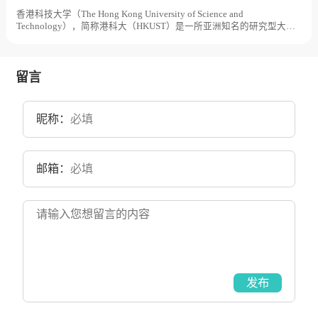
校总体占地面积2500亩。
香港科技大学（The Hong Kong University of Science and
Technology），简称港科大（HKUST）是一所亚洲知名的研究型大
学，香港科技大学是香港政府为配合1980年代经济结构转型需要而创
办的香港第三所大学。1986年9月，香港科技大学筹备委员会成立。
1991年10月，香港科技大学举行开幕典礼。2007年1月，香港科技大
学霍英东研究院成立。2019年9月，香港科技大学（广州）获批筹建。
留言
目前学校总体占地面积900亩。
昵称：
邮箱：
发布