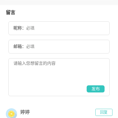
办的香港第三所大学。1986年9月，香港科技大学筹备委员会成立。
1991年10月，香港科技大学举行开幕典礼。2007年1月，香港科技大
学霍英东研究院成立。2019年9月，香港科技大学（广州）获批筹建。
留言
目前学校总体占地面积900亩。
昵称：
邮箱：
发布
婷婷
回复