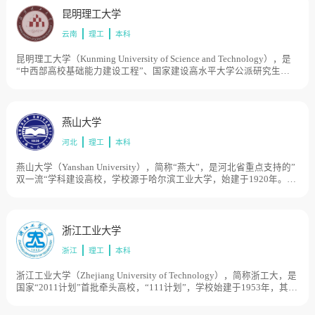
昆明理工大学
云南
理工
本科
昆明理工大学（Kunming University of Science and Technology），是
“中西部高校基础能力建设工程”、国家建设高水平大学公派研究生项
目，学校由原昆明理工大学与原云南工业大学于合并组建。原昆明理
工大学创建于1954年，时名昆明工学院，1995年更名为昆明理工大
学。原云南工业大学创建于1974年，时名云南工学院，1994年更名为
云南工业大学，历史起点可追溯到清宣统二年（1910年）。1999年，
燕山大学
两校合并组建成新昆明理工大学。2004年，云南省分析测试中心并
河北
理工
本科
入。目前学校总体占地面积3915亩。
燕山大学（Yanshan University），简称“燕大”，是河北省重点支持的”
双一流“学科建设高校，学校源于哈尔滨工业大学，始建于1920年。
1958年哈尔滨工业大学重型机械系及相关专业成建制迁至工业重镇齐
齐哈尔市富拉尔基区，组建了哈尔滨工业大学重型机械学院。1960年
独立办学，定名为东北重型机械学院，成为原机械工业部直属高校。
1978年确定为全国重点高等院校。1985年至1997年学校整体南迁秦皇
浙江工业大学
岛市。1997年经原国家教委批准，更名燕山大学。1998年，由原机械
浙江
理工
本科
工业部划转到河北省，实行中央与地方共建，以河北省管理为主。
2000年，河北轻工业管理学校并入燕山大学。目前学校总体占地面积
4000亩。
浙江工业大学（Zhejiang University of Technology），简称浙工大，是
国家“2011计划”首批牵头高校，“111计划”，学校始建于1953年，其前
身可以追溯到1910年创立的浙江中等工业学堂，先后经历了杭州化工
学校、浙江化工专科学校、浙江化工学院、浙江工学院和浙江工业大