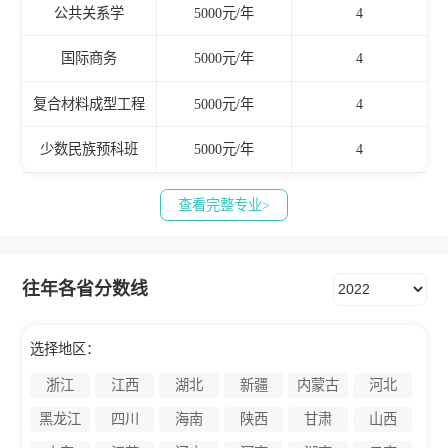
公共关系学
5000元/年
4
国际商务
5000元/年
4
复合材料成型工程
5000元/年
4
少数民族预科班
5000元/年
4
查看完整专业>
往年各省分数线
选择地区：
浙江
江西
湖北
新疆
内蒙古
河北
黑龙江
四川
海南
陕西
甘肃
山西