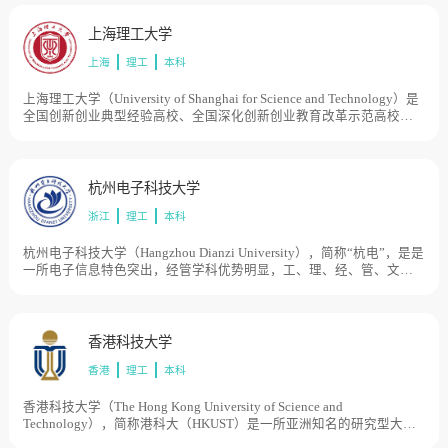
学等发展阶段。1994年、1999年和2001，浙江省经济管理干部学院、
杭州船舶工业学校和浙江建材工业学校陆续并入浙江工业大学。2009
上海理工大学
年6月，浙江省人民政府和教育部签订共建协议，学校进入省部共建高
上海
理工
本科
校行列。2013年5月，学校成为国家“2011计划”首批认定的14家协同创
新中心牵头高校之一。目前学校总体占地面积3550亩。
上海理工大学（University of Shanghai for Science and Technology）是
全国创新创业典型经验高校、全国深化创新创业教育改革示范高校，
学校源于1906年创办的沪江大学和1907年创办的德文医工学堂。20世
纪50年代初，原沪江大学和原国立上海高级机械职业学校分别改建为
上海机械学院（1994年更名为华东工业大学）和上海机械高等专科学
校，1996年两校合并组建上海理工大学。1998年学校由原国家机械工
杭州电子科技大学
业部转入上海市管理。目前学校总体占地面积1000亩。
浙江
理工
本科
杭州电子科技大学（Hangzhou Dianzi University），简称“杭电”，是是
一所电子信息特色突出，经管学科优势明显，工、理、经、管、文、
法、艺等多学科相互渗透的教学研究型大学，学校始创于1956年，初
名杭州航空工业财经学校，而后历经杭州航空工业学校、浙江电机专
科学校、浙江机械工业学校、杭州无线电工业管理学校、杭州无线电
工业学校等时期，1980年经国务院批准改建为杭州电子工业学院，先
香港科技大学
后隶属于机械工业部、电子工业部和信息产业部等中央部委，2003年
香港
理工
本科
原杭州出版学校整体并入，2004年更名为杭州电子科技大学。目前学
校总体占地面积2500亩。
香港科技大学（The Hong Kong University of Science and
Technology），简称港科大（HKUST）是一所亚洲知名的研究型大
学，香港科技大学是香港政府为配合1980年代经济结构转型需要而创