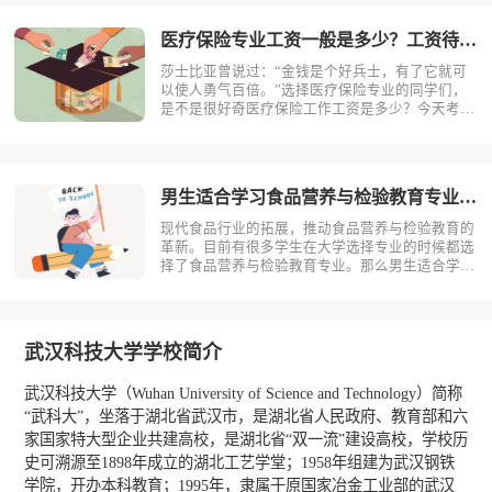
念，医疗保险是什么？医疗保险，是指以保险合同
约定的医疗行为的发生为给付保险金条件，?
医疗保险专业工资一般是多少？工资待遇好吗？
莎士比亚曾说过：“金钱是个好兵士，有了它就可
以使人勇气百倍。”选择医疗保险专业的同学们，
是不是很好奇医疗保险工作工资是多少？今天考动
力小编就为大家带来全面介绍。医疗保险专业不同
岗位薪资状况小编根据医疗保险专业就业方向整理
了一些资料，供同学们参考。1.保险销售一线城
市：6000-15000二线城市：?
男生适合学习食品营养与检验教育专业吗？
现代食品行业的拓展，推动食品营养与检验教育的
革新。目前有很多学生在大学选择专业的时候都选
择了食品营养与检验教育专业。那么男生适合学习
食品营养与检验教育吗？相信不少人对此存有疑
问，今天考动力小编就为大家带来全面介绍。首
先，我们先明确一个概念，食品营养与检验教育是
什么？食品营养与检验教育主要研究食品科?
武汉科技大学学校简介
武汉科技大学（Wuhan University of Science and Technology）简称
“武科大”，坐落于湖北省武汉市，是湖北省人民政府、教育部和六
家国家特大型企业共建高校，是湖北省“双一流”建设高校，学校历
史可溯源至1898年成立的湖北工艺学堂；1958年组建为武汉钢铁
学院，开办本科教育；1995年，隶属于原国家冶金工业部的武汉