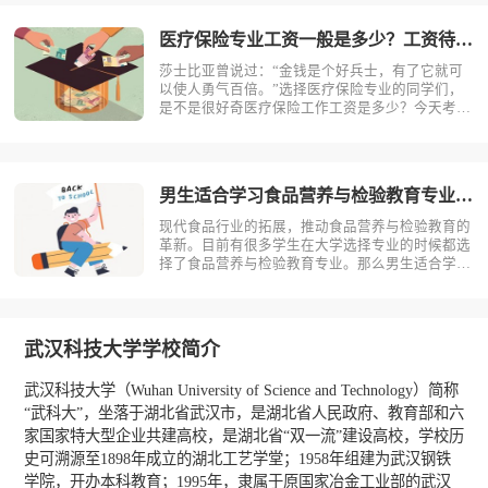
念，医疗保险是什么？医疗保险，是指以保险合同
约定的医疗行为的发生为给付保险金条件，?
医疗保险专业工资一般是多少？工资待遇好吗？
莎士比亚曾说过：“金钱是个好兵士，有了它就可
以使人勇气百倍。”选择医疗保险专业的同学们，
是不是很好奇医疗保险工作工资是多少？今天考动
力小编就为大家带来全面介绍。医疗保险专业不同
岗位薪资状况小编根据医疗保险专业就业方向整理
了一些资料，供同学们参考。1.保险销售一线城
市：6000-15000二线城市：?
男生适合学习食品营养与检验教育专业吗？
现代食品行业的拓展，推动食品营养与检验教育的
革新。目前有很多学生在大学选择专业的时候都选
择了食品营养与检验教育专业。那么男生适合学习
食品营养与检验教育吗？相信不少人对此存有疑
问，今天考动力小编就为大家带来全面介绍。首
先，我们先明确一个概念，食品营养与检验教育是
什么？食品营养与检验教育主要研究食品科?
武汉科技大学学校简介
武汉科技大学（Wuhan University of Science and Technology）简称
“武科大”，坐落于湖北省武汉市，是湖北省人民政府、教育部和六
家国家特大型企业共建高校，是湖北省“双一流”建设高校，学校历
史可溯源至1898年成立的湖北工艺学堂；1958年组建为武汉钢铁
学院，开办本科教育；1995年，隶属于原国家冶金工业部的武汉