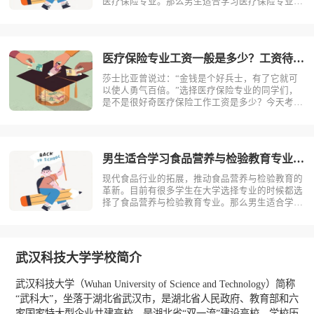
医疗保险专业。那么男生适合学习医疗保险专业
吗？相信不少人对此存有疑问，今天考动力小编就
为大家带来全面介绍。首先，我们先明确一个概
念，医疗保险是什么？医疗保险，是指以保险合同
约定的医疗行为的发生为给付保险金条件，?
医疗保险专业工资一般是多少？工资待遇好吗？
莎士比亚曾说过：“金钱是个好兵士，有了它就可
以使人勇气百倍。”选择医疗保险专业的同学们，
是不是很好奇医疗保险工作工资是多少？今天考动
力小编就为大家带来全面介绍。医疗保险专业不同
岗位薪资状况小编根据医疗保险专业就业方向整理
了一些资料，供同学们参考。1.保险销售一线城
市：6000-15000二线城市：?
男生适合学习食品营养与检验教育专业吗？
现代食品行业的拓展，推动食品营养与检验教育的
革新。目前有很多学生在大学选择专业的时候都选
择了食品营养与检验教育专业。那么男生适合学习
食品营养与检验教育吗？相信不少人对此存有疑
问，今天考动力小编就为大家带来全面介绍。首
先，我们先明确一个概念，食品营养与检验教育是
什么？食品营养与检验教育主要研究食品科?
武汉科技大学学校简介
武汉科技大学（Wuhan University of Science and Technology）简称
“武科大”，坐落于湖北省武汉市，是湖北省人民政府、教育部和六
家国家特大型企业共建高校，是湖北省“双一流”建设高校，学校历