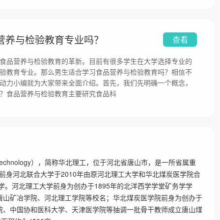
营养与检验教育专业吗？
查看
食品营养与检验教育的革新。目前有很多学生在大学选择专业的
验教育专业。那么男生适合学习食品营养与检验教育吗？相信不
动力小编就为大家带来全面介绍。首先，我们先明确一个概念，
？食品营养与检验教育主要研究食品科
nce and Technology），简称华北理工，位于河北省唐山市，是一所省属重
前身河北联合大学于2010年由原河北理工大学和华北煤炭医学院合
大学。河北理工大学前身为创办于1895年的北洋西学学堂矿务学学
沿用唐山矿冶学院、河北理工学院等校名；华北煤炭医学院前身为创办于
医学院、中国协和医科大学、天津医学院等抽调一批骨干教师成立唐山煤