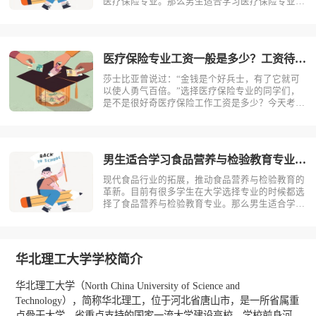
医疗保险专业。那么男生适合学习医疗保险专业
吗？相信不少人对此存有疑问，今天考动力小编就
为大家带来全面介绍。首先，我们先明确一个概
念，医疗保险是什么？医疗保险，是指以保险合同
约定的医疗行为的发生为给付保险金条件，?
医疗保险专业工资一般是多少？工资待遇好吗？
莎士比亚曾说过：“金钱是个好兵士，有了它就可
以使人勇气百倍。”选择医疗保险专业的同学们，
是不是很好奇医疗保险工作工资是多少？今天考动
力小编就为大家带来全面介绍。医疗保险专业不同
岗位薪资状况小编根据医疗保险专业就业方向整理
了一些资料，供同学们参考。1.保险销售一线城
市：6000-15000二线城市：?
男生适合学习食品营养与检验教育专业吗？
现代食品行业的拓展，推动食品营养与检验教育的
革新。目前有很多学生在大学选择专业的时候都选
择了食品营养与检验教育专业。那么男生适合学习
食品营养与检验教育吗？相信不少人对此存有疑
问，今天考动力小编就为大家带来全面介绍。首
先，我们先明确一个概念，食品营养与检验教育是
什么？食品营养与检验教育主要研究食品科?
华北理工大学学校简介
华北理工大学（North China University of Science and
Technology），简称华北理工，位于河北省唐山市，是一所省属重
点骨干大学、省重点支持的国家一流大学建设高校，学校前身河