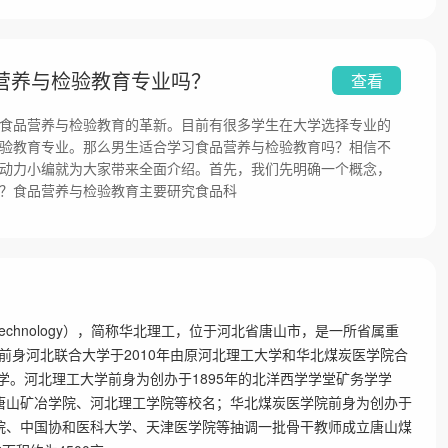
营养与检验教育专业吗？
查看
食品营养与检验教育的革新。目前有很多学生在大学选择专业的
验教育专业。那么男生适合学习食品营养与检验教育吗？相信不
动力小编就为大家带来全面介绍。首先，我们先明确一个概念，
？食品营养与检验教育主要研究食品科
nce and Technology），简称华北理工，位于河北省唐山市，是一所省属重
前身河北联合大学于2010年由原河北理工大学和华北煤炭医学院合
大学。河北理工大学前身为创办于1895年的北洋西学学堂矿务学学
沿用唐山矿冶学院、河北理工学院等校名；华北煤炭医学院前身为创办于
医学院、中国协和医科大学、天津医学院等抽调一批骨干教师成立唐山煤