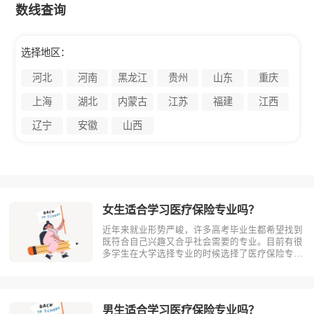
数线查询
选择地区：
河北
河南
黑龙江
贵州
山东
重庆
上海
湖北
内蒙古
江苏
福建
江西
辽宁
安徽
山西
女生适合学习医疗保险专业吗？
近年来就业形势严峻，许多高考毕业生都希望找到
既符合自己兴趣又合乎社会需要的专业。目前有很
多学生在大学选择专业的时候选择了医疗保险专
业。那么女生适合学习医疗保险吗?相信不少人对
此存有疑问，今天考动力小编就为大家带来全面介
绍。首先，我们先明确一个概念，医疗保险是什
么？医疗保险，是指以保险合同约定的医疗?
男生适合学习医疗保险专业吗？