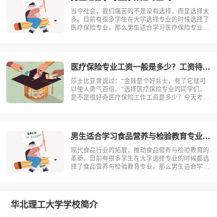
当今社会，我们痛苦的不是没有选择，而是选择太
多。目前有很多学生在大学选择专业的时候选择了
医疗保险专业。那么男生适合学习医疗保险专业
吗？相信不少人对此存有疑问，今天考动力小编就
为大家带来全面介绍。首先，我们先明确一个概
念，医疗保险是什么？医疗保险，是指以保险合同
约定的医疗行为的发生为给付保险金条件，?
医疗保险专业工资一般是多少？工资待遇好吗？
莎士比亚曾说过：“金钱是个好兵士，有了它就可
以使人勇气百倍。”选择医疗保险专业的同学们，
是不是很好奇医疗保险工作工资是多少？今天考动
力小编就为大家带来全面介绍。医疗保险专业不同
岗位薪资状况小编根据医疗保险专业就业方向整理
了一些资料，供同学们参考。1.保险销售一线城
市：6000-15000二线城市：?
男生适合学习食品营养与检验教育专业吗？
现代食品行业的拓展，推动食品营养与检验教育的
革新。目前有很多学生在大学选择专业的时候都选
择了食品营养与检验教育专业。那么男生适合学习
食品营养与检验教育吗？相信不少人对此存有疑
问，今天考动力小编就为大家带来全面介绍。首
先，我们先明确一个概念，食品营养与检验教育是
什么？食品营养与检验教育主要研究食品科?
华北理工大学学校简介