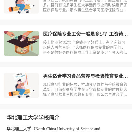
当今社会，我们痛苦的不是没有选择，而是选择太
多。目前有很多学生在大学选择专业的时候选择了
医疗保险专业。那么男生适合学习医疗保险专业
吗？相信不少人对此存有疑问，今天考动力小编就
为大家带来全面介绍。首先，我们先明确一个概
念，医疗保险是什么？医疗保险，是指以保险合同
约定的医疗行为的发生为给付保险金条件，?
医疗保险专业工资一般是多少？工资待遇好吗？
莎士比亚曾说过：“金钱是个好兵士，有了它就可
以使人勇气百倍。”选择医疗保险专业的同学们，
是不是很好奇医疗保险工作工资是多少？今天考动
力小编就为大家带来全面介绍。医疗保险专业不同
岗位薪资状况小编根据医疗保险专业就业方向整理
了一些资料，供同学们参考。1.保险销售一线城
市：6000-15000二线城市：?
男生适合学习食品营养与检验教育专业吗？
现代食品行业的拓展，推动食品营养与检验教育的
革新。目前有很多学生在大学选择专业的时候都选
择了食品营养与检验教育专业。那么男生适合学习
食品营养与检验教育吗？相信不少人对此存有疑
问，今天考动力小编就为大家带来全面介绍。首
先，我们先明确一个概念，食品营养与检验教育是
什么？食品营养与检验教育主要研究食品科?
华北理工大学学校简介
华北理工大学（North China University of Science and