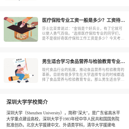
吗？相信不少人对此存有疑问，今天考动力小编就
为大家带来全面介绍。首先，我们先明确一个概
念，医疗保险是什么？医疗保险，是指以保险合同
约定的医疗行为的发生为给付保险金条件，?
医疗保险专业工资一般是多少？工资待遇好吗？
莎士比亚曾说过：“金钱是个好兵士，有了它就可
以使人勇气百倍。”选择医疗保险专业的同学们，
是不是很好奇医疗保险工作工资是多少？今天考动
力小编就为大家带来全面介绍。医疗保险专业不同
岗位薪资状况小编根据医疗保险专业就业方向整理
了一些资料，供同学们参考。1.保险销售一线城
市：6000-15000二线城市：?
男生适合学习食品营养与检验教育专业吗？
现代食品行业的拓展，推动食品营养与检验教育的
革新。目前有很多学生在大学选择专业的时候都选
择了食品营养与检验教育专业。那么男生适合学习
食品营养与检验教育吗？相信不少人对此存有疑
问，今天考动力小编就为大家带来全面介绍。首
先，我们先明确一个概念，食品营养与检验教育是
什么？食品营养与检验教育主要研究食品科?
深圳大学学校简介
深圳大学（Shenzhen University），简称“深大”，是广东省高水平
大学重点建设高校，深圳大学于1983年经中华人民共和国国务院
批准创办。北京大学援建中文、外语类学科，清华大学援建电