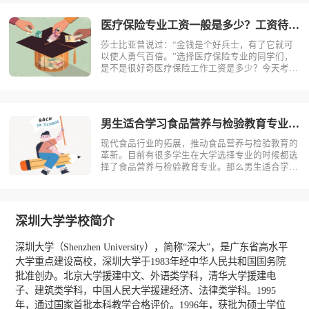
念，医疗保险是什么？医疗保险，是指以保险合同
约定的医疗行为的发生为给付保险金条件，?
医疗保险专业工资一般是多少？工资待遇好吗？
莎士比亚曾说过：“金钱是个好兵士，有了它就可
以使人勇气百倍。”选择医疗保险专业的同学们，
是不是很好奇医疗保险工作工资是多少？今天考动
力小编就为大家带来全面介绍。医疗保险专业不同
岗位薪资状况小编根据医疗保险专业就业方向整理
了一些资料，供同学们参考。1.保险销售一线城
市：6000-15000二线城市：?
男生适合学习食品营养与检验教育专业吗？
现代食品行业的拓展，推动食品营养与检验教育的
革新。目前有很多学生在大学选择专业的时候都选
择了食品营养与检验教育专业。那么男生适合学习
食品营养与检验教育吗？相信不少人对此存有疑
问，今天考动力小编就为大家带来全面介绍。首
先，我们先明确一个概念，食品营养与检验教育是
什么？食品营养与检验教育主要研究食品科?
深圳大学学校简介
深圳大学（Shenzhen University），简称“深大”，是广东省高水平
大学重点建设高校，深圳大学于1983年经中华人民共和国国务院
批准创办。北京大学援建中文、外语类学科，清华大学援建电
子、建筑类学科，中国人民大学援建经济、法律类学科。1995
年，通过国家首批本科教学合格评价。1996年，获批为硕士学位