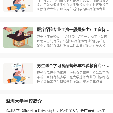
当今社会，我们痛苦的不是没有选择，而是选择太
多。目前有很多学生在大学选择专业的时候选择了
医疗保险专业。那么男生适合学习医疗保险专业
吗？相信不少人对此存有疑问，今天考动力小编就
为大家带来全面介绍。首先，我们先明确一个概
念，医疗保险是什么？医疗保险，是指以保险合同
约定的医疗行为的发生为给付保险金条件，?
医疗保险专业工资一般是多少？工资待遇好吗？
莎士比亚曾说过：“金钱是个好兵士，有了它就可
以使人勇气百倍。”选择医疗保险专业的同学们，
是不是很好奇医疗保险工作工资是多少？今天考动
力小编就为大家带来全面介绍。医疗保险专业不同
岗位薪资状况小编根据医疗保险专业就业方向整理
了一些资料，供同学们参考。1.保险销售一线城
市：6000-15000二线城市：?
男生适合学习食品营养与检验教育专业吗？
现代食品行业的拓展，推动食品营养与检验教育的
革新。目前有很多学生在大学选择专业的时候都选
择了食品营养与检验教育专业。那么男生适合学习
食品营养与检验教育吗？相信不少人对此存有疑
问，今天考动力小编就为大家带来全面介绍。首
先，我们先明确一个概念，食品营养与检验教育是
什么？食品营养与检验教育主要研究食品科?
深圳大学学校简介
深圳大学（Shenzhen University），简称“深大”，是广东省高水平