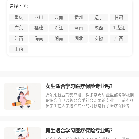
选择地区：
重庆
四川
云南
贵州
辽宁
甘肃
广东
福建
浙江
河南
陕西
黑龙江
江西
海南
湖南
湖北
安徽
广西
山西
女生适合学习医疗保险专业吗？
近年来就业形势严峻，许多高考毕业生都希望找到
既符合自己兴趣又合乎社会需要的专业。目前有很
多学生在大学选择专业的时候选择了医疗保险专
业。那么女生适合学习医疗保险吗?相信不少人对
此存有疑问，今天考动力小编就为大家带来全面介
绍。首先，我们先明确一个概念，医疗保险是什
么？医疗保险，是指以保险合同约定的医疗?
男生适合学习医疗保险专业吗？