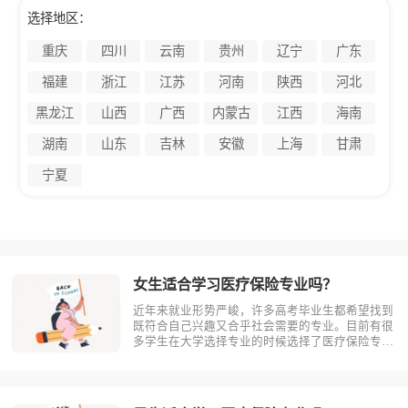
选择地区：
重庆
四川
云南
贵州
辽宁
广东
福建
浙江
江苏
河南
陕西
河北
黑龙江
山西
广西
内蒙古
江西
海南
湖南
山东
吉林
安徽
上海
甘肃
宁夏
女生适合学习医疗保险专业吗？
近年来就业形势严峻，许多高考毕业生都希望找到
既符合自己兴趣又合乎社会需要的专业。目前有很
多学生在大学选择专业的时候选择了医疗保险专
业。那么女生适合学习医疗保险吗?相信不少人对
此存有疑问，今天考动力小编就为大家带来全面介
绍。首先，我们先明确一个概念，医疗保险是什
么？医疗保险，是指以保险合同约定的医疗?