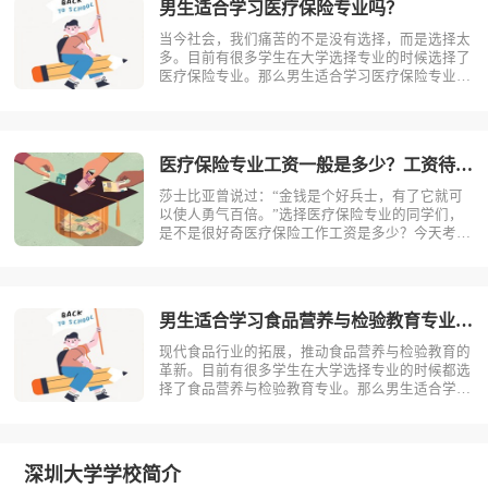
男生适合学习医疗保险专业吗？
当今社会，我们痛苦的不是没有选择，而是选择太
多。目前有很多学生在大学选择专业的时候选择了
医疗保险专业。那么男生适合学习医疗保险专业
吗？相信不少人对此存有疑问，今天考动力小编就
为大家带来全面介绍。首先，我们先明确一个概
念，医疗保险是什么？医疗保险，是指以保险合同
约定的医疗行为的发生为给付保险金条件，?
医疗保险专业工资一般是多少？工资待遇好吗？
莎士比亚曾说过：“金钱是个好兵士，有了它就可
以使人勇气百倍。”选择医疗保险专业的同学们，
是不是很好奇医疗保险工作工资是多少？今天考动
力小编就为大家带来全面介绍。医疗保险专业不同
岗位薪资状况小编根据医疗保险专业就业方向整理
了一些资料，供同学们参考。1.保险销售一线城
市：6000-15000二线城市：?
男生适合学习食品营养与检验教育专业吗？
现代食品行业的拓展，推动食品营养与检验教育的
革新。目前有很多学生在大学选择专业的时候都选
择了食品营养与检验教育专业。那么男生适合学习
食品营养与检验教育吗？相信不少人对此存有疑
问，今天考动力小编就为大家带来全面介绍。首
先，我们先明确一个概念，食品营养与检验教育是
什么？食品营养与检验教育主要研究食品科?
深圳大学学校简介