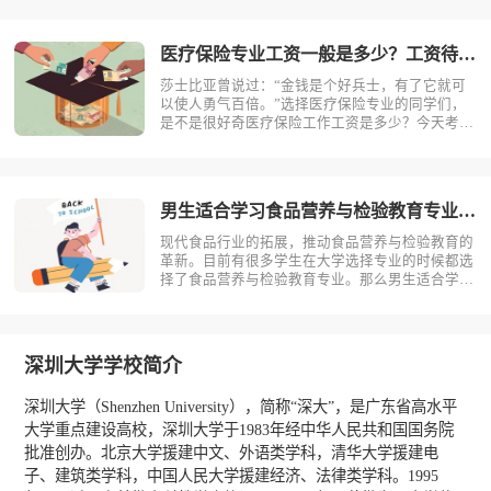
为大家带来全面介绍。首先，我们先明确一个概
念，医疗保险是什么？医疗保险，是指以保险合同
约定的医疗行为的发生为给付保险金条件，?
医疗保险专业工资一般是多少？工资待遇好吗？
莎士比亚曾说过：“金钱是个好兵士，有了它就可
以使人勇气百倍。”选择医疗保险专业的同学们，
是不是很好奇医疗保险工作工资是多少？今天考动
力小编就为大家带来全面介绍。医疗保险专业不同
岗位薪资状况小编根据医疗保险专业就业方向整理
了一些资料，供同学们参考。1.保险销售一线城
市：6000-15000二线城市：?
男生适合学习食品营养与检验教育专业吗？
现代食品行业的拓展，推动食品营养与检验教育的
革新。目前有很多学生在大学选择专业的时候都选
择了食品营养与检验教育专业。那么男生适合学习
食品营养与检验教育吗？相信不少人对此存有疑
问，今天考动力小编就为大家带来全面介绍。首
先，我们先明确一个概念，食品营养与检验教育是
什么？食品营养与检验教育主要研究食品科?
深圳大学学校简介
深圳大学（Shenzhen University），简称“深大”，是广东省高水平
大学重点建设高校，深圳大学于1983年经中华人民共和国国务院
批准创办。北京大学援建中文、外语类学科，清华大学援建电
子、建筑类学科，中国人民大学援建经济、法律类学科。1995