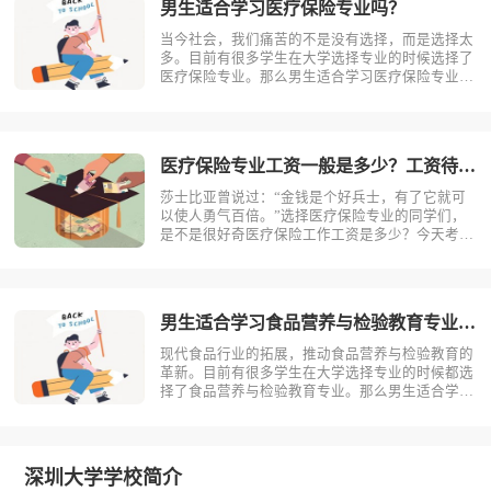
男生适合学习医疗保险专业吗？
当今社会，我们痛苦的不是没有选择，而是选择太
多。目前有很多学生在大学选择专业的时候选择了
医疗保险专业。那么男生适合学习医疗保险专业
吗？相信不少人对此存有疑问，今天考动力小编就
为大家带来全面介绍。首先，我们先明确一个概
念，医疗保险是什么？医疗保险，是指以保险合同
约定的医疗行为的发生为给付保险金条件，?
医疗保险专业工资一般是多少？工资待遇好吗？
莎士比亚曾说过：“金钱是个好兵士，有了它就可
以使人勇气百倍。”选择医疗保险专业的同学们，
是不是很好奇医疗保险工作工资是多少？今天考动
力小编就为大家带来全面介绍。医疗保险专业不同
岗位薪资状况小编根据医疗保险专业就业方向整理
了一些资料，供同学们参考。1.保险销售一线城
市：6000-15000二线城市：?
男生适合学习食品营养与检验教育专业吗？
现代食品行业的拓展，推动食品营养与检验教育的
革新。目前有很多学生在大学选择专业的时候都选
择了食品营养与检验教育专业。那么男生适合学习
食品营养与检验教育吗？相信不少人对此存有疑
问，今天考动力小编就为大家带来全面介绍。首
先，我们先明确一个概念，食品营养与检验教育是
什么？食品营养与检验教育主要研究食品科?
深圳大学学校简介