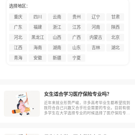
选择地区：
重庆
四川
云南
贵州
辽宁
甘肃
广东
福建
浙江
江苏
河南
陕西
河北
黑龙江
山西
广西
内蒙古
北京
江西
海南
湖南
山东
吉林
湖北
青海
安徽
新疆
宁夏
女生适合学习医疗保险专业吗？
近年来就业形势严峻，许多高考毕业生都希望找到
既符合自己兴趣又合乎社会需要的专业。目前有很
多学生在大学选择专业的时候选择了医疗保险专
业。那么女生适合学习医疗保险吗?相信不少人对
此存有疑问，今天考动力小编就为大家带来全面介
绍。首先，我们先明确一个概念，医疗保险是什
么？医疗保险，是指以保险合同约定的医疗?