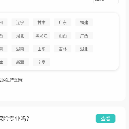
州
辽宁
甘肃
广东
福建
西
河北
黑龙江
山西
广西
南
湖南
山东
吉林
湖北
津
新疆
宁夏
应的进行查询！
保险专业吗？
查看